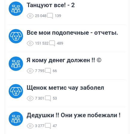
Танцуют все! - 2
25 048
139
Все мои подопечные - отчеты.
151 532
489
Я кому денег должен !! ©
7 795
66
Щенок метис чау заболел
7 301
53
Дедушки !! Они уже побежали !
3 277
47