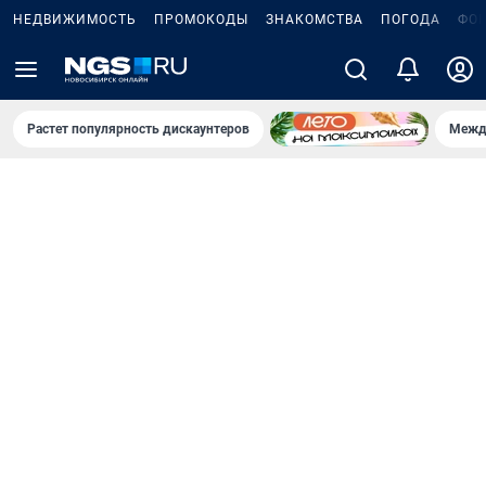
НЕДВИЖИМОСТЬ
ПРОМОКОДЫ
ЗНАКОМСТВА
ПОГОДА
ФО
Растет популярность дискаунтеров
Межд