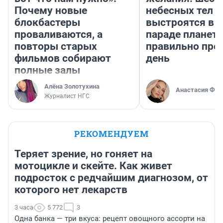
Почему новые
небесных тел
блокбастеры
выстроятся в 
проваливаются, а
параде планет 
повторы старых
правильно про
фильмов собирают
день
полные залы
Алёна Золотухина
Анастасия Фил
Журналист НГС
РЕКОМЕНДУЕМ
Теряет зрение, но гоняет на
мотоцикле и скейте. Как живет
подросток с редчайшим диагнозом, от
которого нет лекарств
3 часа
5 772
3
Одна банка — три вкуса: рецепт овощного ассорти на