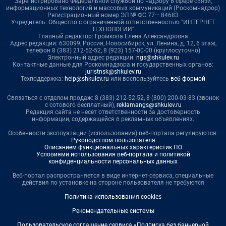
Зарегистрировано Федеральной службой по надзору в сфере связи,
информационных технологий и массовых коммуникаций (Роскомнадзор)
Регистрационный номер ЭЛ № ФС 77— 84683
Учредитель: Общество с ограниченной ответственностью "ИНТЕРНЕТ
ТЕХНОЛОГИИ"
Главный редактор: Громкова Елена Александровна
Адрес редакции: 630099, Россия, Новосибирск, ул. Ленина, д. 12, 6 этаж,
телефон 8 (383) 212-52-52, 8 (923) 157-00-00 (круглосуточно)
Электронный адрес редакции:
ngs@shkulev.ru
Контактные данные для Роскомнадзора и государственных органов:
juristnsk@shkulev.ru
Техподдержка:
help@shkulev.ru
или воспользуйтесь
веб-формой
Связаться с отделом продаж: 8 (383) 212-52-52, 8 (800) 200-03-83 (звонок
с сотового бесплатный),
reklamangs@shkulev.ru
Редакция сайта не несет ответственности за достоверность
информации, содержащейся в рекламных объявлениях.
Особенности эксплуатации (использования) веб-портала регулируются:
Руководством пользователя
Описанием функциональных характеристик ПО
Условиями использования веб-портала и политикой
конфиденциальности персональных данных
Веб-портал распространяется в виде интернет-сервиса, специальные
действия по установке на стороне пользователя не требуются
Политика использования cookies
Рекомендательные системы
Пользовательское соглашение сервиса «Подписка без баннерной