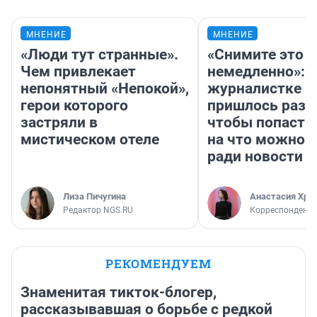
МНЕНИЕ
МНЕНИЕ
«Люди тут странные».
«Снимите это
Чем привлекает
немедленно»:
непонятный «Непокой»,
журналистке Н
герои которого
пришлось разд
застряли в
чтобы попасть 
мистическом отеле
на что можно 
ради новости
Лиза Пичугина
Анастасия Хри
Редактор NGS.RU
Корреспондент
РЕКОМЕНДУЕМ
Знаменитая тикток-блогер,
рассказывавшая о борьбе с редкой