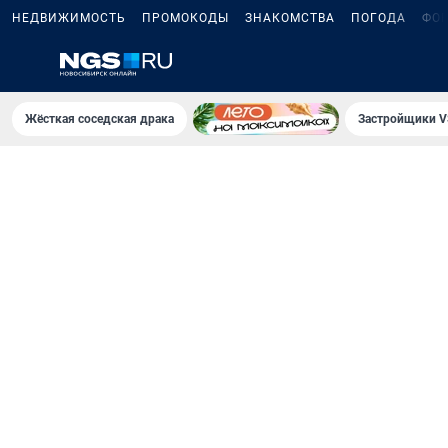
НЕДВИЖИМОСТЬ
ПРОМОКОДЫ
ЗНАКОМСТВА
ПОГОДА
ФО
Жёсткая соседская драка
Застройщики V