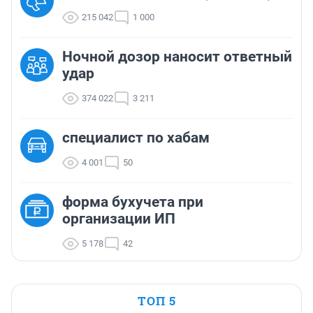
215 042
1 000
Ночной дозор наносит ответный
удар
374 022
3 211
cпециалист по хабам
4 001
50
форма бухучета при
организации ИП
5 178
42
ТОП 5