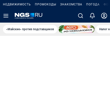
НЕДВИЖИМОСТЬ
ПРОМОКОДЫ
ЗНАКОМСТВА
ПОГОДА
ФО
«Майские» против подставщиков
Налог 