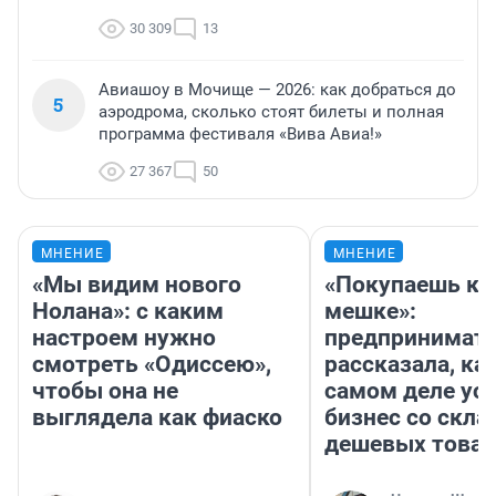
30 309
13
Авиашоу в Мочище — 2026: как добраться до
5
аэродрома, сколько стоят билеты и полная
программа фестиваля «Вива Авиа!»
27 367
50
МНЕНИЕ
МНЕНИЕ
«Мы видим нового
«Покупаешь ко
Нолана»: с каким
мешке»:
настроем нужно
предпринимат
смотреть «Одиссею»,
рассказала, как
чтобы она не
самом деле ус
выглядела как фиаско
бизнес со скл
дешевых това