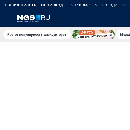
НЕДВИЖИМОСТЬ
ПРОМОКОДЫ
ЗНАКОМСТВА
ПОГОДА
ФО
Растет популярность дискаунтеров
Межд