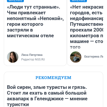
МНЕНИЕ
МНЕНИЕ
«Люди тут странные».
«Нет некрасив
Чем привлекает
городов, есть
непонятный «Непокой»,
недофинансиро
герои которого
Путешественн
застряли в
проехали 2000
мистическом отеле
километров по 
машине — стои
того
Лиза Пичугина
Екатерина Лит
Редактор NGS.RU
РЕКОМЕНДУЕМ
Вой сирен, злые туристы и грязь.
Стоит ли ехать в самый большой
аквапарк в Геленджике — мнение
туристки