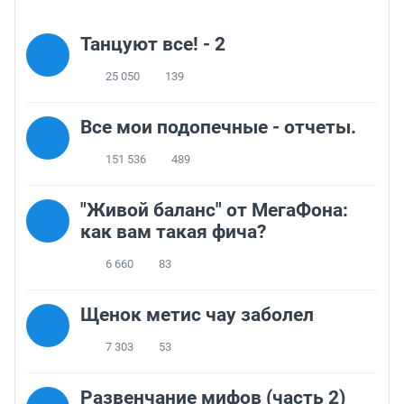
Танцуют все! - 2
25 050
139
Все мои подопечные - отчеты.
151 536
489
"Живой баланс" от МегаФона:
как вам такая фича?
6 660
83
Щенок метис чау заболел
7 303
53
Развенчание мифов (часть 2)