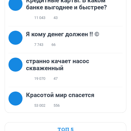
Кредитные карты. В каком
банке выгоднее и быстрее?
11 043
43
Я кому денег должен !! ©
7 743
66
странно качает насос
скваженный
19 070
47
Красотой мир спасется
53 002
556
ТОП 5