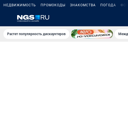
НЕДВИЖИМОСТЬ
ПРОМОКОДЫ
ЗНАКОМСТВА
ПОГОДА
ФО
Растет популярность дискаунтеров
Межд