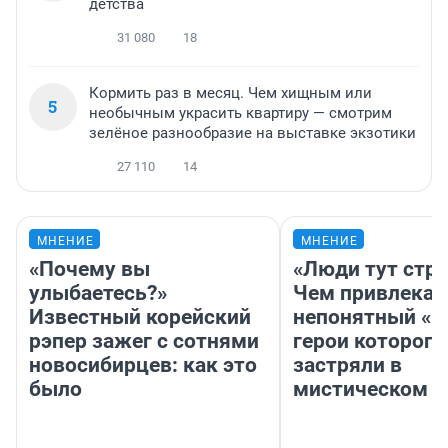
детства
31 080
18
Кормить раз в месяц. Чем хищным или
5
необычным украсить квартиру — смотрим
зелёное разнообразие на выставке экзотики
27 110
14
МНЕНИЕ
МНЕНИЕ
«Почему вы
«Люди тут стр
улыбаетесь?»
Чем привлекае
Известный корейский
непонятный «Н
рэпер зажег с сотнями
герои которого
новосибирцев: как это
застряли в
было
мистическом о