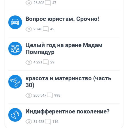
26 308
47
Вопрос юристам. Срочно!
2 748
49
Целый год на арене Мадам
Помпадур
4 291
29
красота и материнство (часть
30)
200 547
998
Индифферентное поколение?
31 428
116