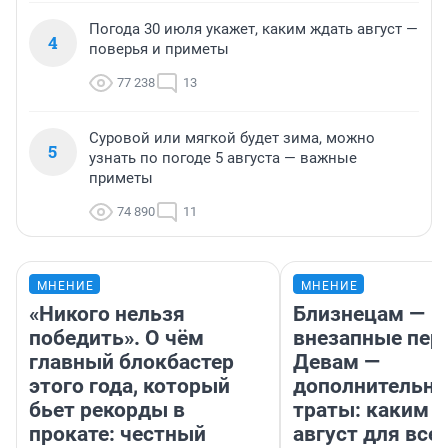
Погода 30 июля укажет, каким ждать август —
4
поверья и приметы
77 238
13
Суровой или мягкой будет зима, можно
5
узнать по погоде 5 августа — важные
приметы
74 890
11
МНЕНИЕ
МНЕНИЕ
«Никого нельзя
Близнецам —
победить». О чём
внезапные пер
главный блокбастер
Девам —
этого года, который
дополнительн
бьет рекорды в
траты: каким б
прокате: честный
август для все