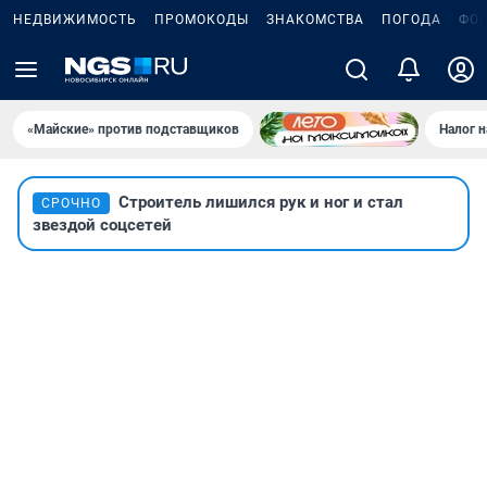
НЕДВИЖИМОСТЬ
ПРОМОКОДЫ
ЗНАКОМСТВА
ПОГОДА
ФО
«Майские» против подставщиков
Налог 
Строитель лишился рук и ног и стал
СРОЧНО
звездой соцсетей