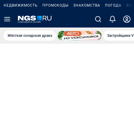
НЕДВИЖИМОСТЬ
ПРОМОКОДЫ
ЗНАКОМСТВА
ПОГОДА
ФО
Жёсткая соседская драка
Застройщики V