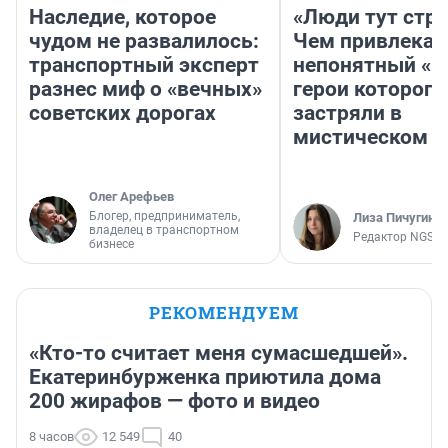
Наследие, которое
«Люди тут стр
чудом не развалилось:
Чем привлекае
транспортный эксперт
непонятный «Н
разнес миф о «вечных»
герои которого
советских дорогах
застряли в
мистическом о
Олег Арефьев
Блогер, предприниматель,
Лиза Пичугина
владелец в транспортном
Редактор NGS.R
бизнесе
РЕКОМЕНДУЕМ
«Кто-то считает меня сумасшедшей».
Екатеринбурженка приютила дома
200 жирафов — фото и видео
8 часов
12 549
40