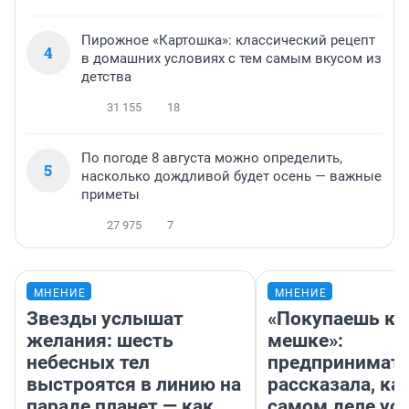
Пирожное «Картошка»: классический рецепт
4
в домашних условиях с тем самым вкусом из
детства
31 155
18
По погоде 8 августа можно определить,
5
насколько дождливой будет осень — важные
приметы
27 975
7
МНЕНИЕ
МНЕНИЕ
Звезды услышат
«Покупаешь ко
желания: шесть
мешке»:
небесных тел
предпринимат
выстроятся в линию на
рассказала, как
параде планет — как
самом деле ус