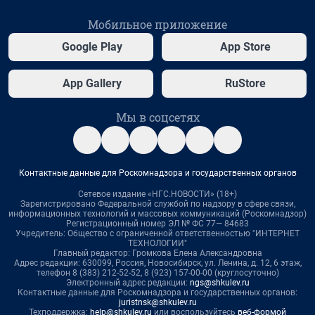
Мобильное приложение
Google Play
App Store
App Gallery
RuStore
Мы в соцсетях
Контактные данные для Роскомнадзора и государственных органов
Сетевое издание «НГС.НОВОСТИ» (18+)
Зарегистрировано Федеральной службой по надзору в сфере связи,
информационных технологий и массовых коммуникаций (Роскомнадзор)
Регистрационный номер ЭЛ № ФС 77— 84683
Учредитель: Общество с ограниченной ответственностью "ИНТЕРНЕТ
ТЕХНОЛОГИИ"
Главный редактор: Громкова Елена Александровна
Адрес редакции: 630099, Россия, Новосибирск, ул. Ленина, д. 12, 6 этаж,
телефон 8 (383) 212-52-52, 8 (923) 157-00-00 (круглосуточно)
Электронный адрес редакции:
ngs@shkulev.ru
Контактные данные для Роскомнадзора и государственных органов:
juristnsk@shkulev.ru
Техподдержка:
help@shkulev.ru
или воспользуйтесь
веб-формой