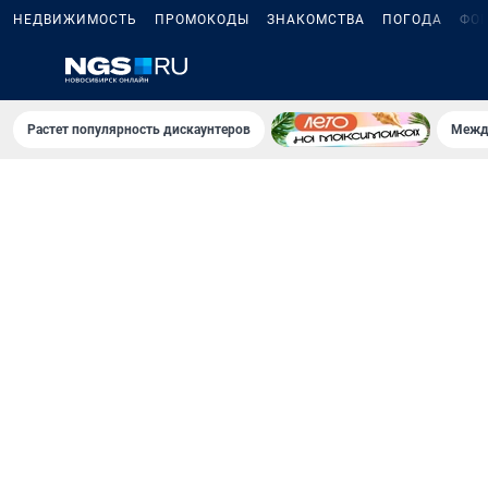
НЕДВИЖИМОСТЬ
ПРОМОКОДЫ
ЗНАКОМСТВА
ПОГОДА
ФО
Растет популярность дискаунтеров
Межд