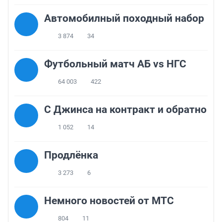
Автомобилный походный набор
3 874
34
Футбольный матч АБ vs НГС
64 003
422
С Джинса на контракт и обратно
1 052
14
Продлёнка
3 273
6
Немного новостей от МТС
804
11