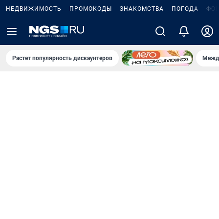
НЕДВИЖИМОСТЬ
ПРОМОКОДЫ
ЗНАКОМСТВА
ПОГОДА
ФО
Растет популярность дискаунтеров
Межд