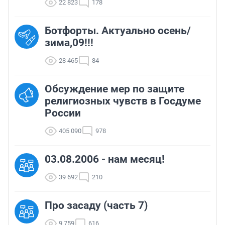
22 823
178
Ботфорты. Актуально осень/
зима,09!!!
28 465
84
Обсуждение мер по защите
религиозных чувств в Госдуме
России
405 090
978
03.08.2006 - нам месяц!
39 692
210
Про засаду (часть 7)
9 759
616