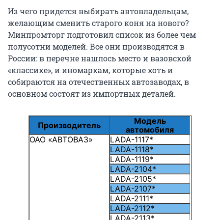
Из чего придется выбирать автовладельцам,
желающим сменить старого коня на нового?
Минпромторг подготовил список из более чем
полусотни моделей. Все они производятся в
России: в перечне нашлось место и вазовской
«классике», и иномаркам, которые хоть и
собираются на отечественных автозаводах, в
основном состоят из импортных деталей.
Модель
Производитель
автомобиля
ОАО «АВТОВАЗ»
LADA-1117*
LADA-1118*
LADA-1119*
LADA-2104*
LADA-2105*
LADA-2107*
LADA-2111*
LADA-2112*
LADA-2113*