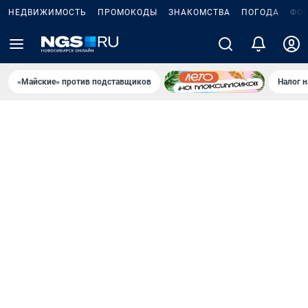
НЕДВИЖИМОСТЬ
ПРОМОКОДЫ
ЗНАКОМСТВА
ПОГОДА
ФО
«Майские» против подставщиков
Налог 