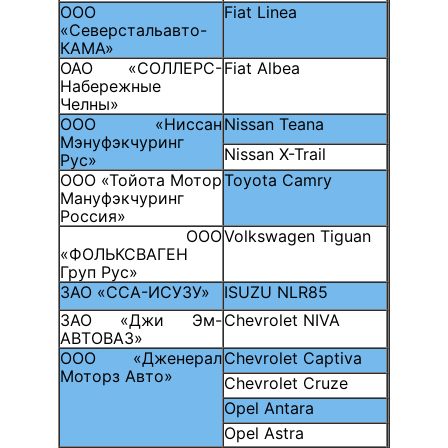
ООО
Fiat Linea
«Северстальавто-
КАМА»
ОАО «СОЛЛЕРС-
Fiat Albea
Набережные
Челны»
ООО «Ниссан
Nissan Teana
Мэнуфэкчуринг
Nissan X-Trail
Рус»
ООО «Тойота Мотор
Toyota Camry
Мануфэкчуринг
Россия»
ООО
Volkswagen Tiguan
«ФОЛЬКСВАГЕН
Груп Рус»
ЗАО «ССА-ИСУЗУ»
ISUZU NLR85
ЗАО «Джи Эм-
Chevrolet NIVA
АВТОВАЗ»
ООО «Дженерал
Chevrolet Captiva
Моторз Авто»
Chevrolet Cruze
Opel Antara
Opel Astra