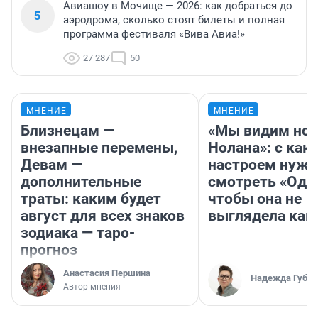
Авиашоу в Мочище — 2026: как добраться до
5
аэродрома, сколько стоят билеты и полная
программа фестиваля «Вива Авиа!»
27 287
50
МНЕНИЕ
МНЕНИЕ
Близнецам —
«Мы видим нов
внезапные перемены,
Нолана»: с как
Девам —
настроем нужн
дополнительные
смотреть «Оди
траты: каким будет
чтобы она не
август для всех знаков
выглядела как
зодиака — таро-
прогноз
Анастасия Першина
Надежда Губар
Автор мнения