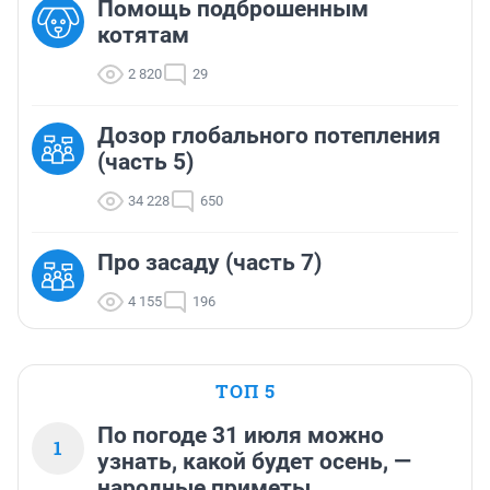
Помощь подброшенным
котятам
2 820
29
Дозор глобального потепления
(часть 5)
34 228
650
Про засаду (часть 7)
4 155
196
ТОП 5
По погоде 31 июля можно
1
узнать, какой будет осень, —
народные приметы