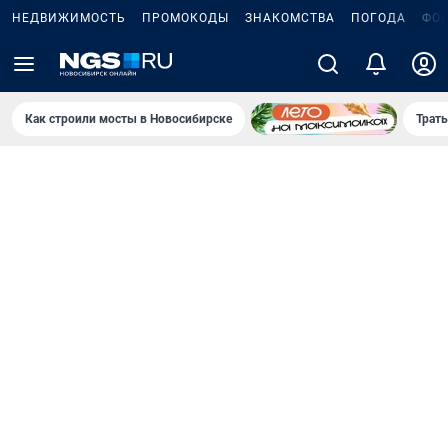
НЕДВИЖИМОСТЬ
ПРОМОКОДЫ
ЗНАКОМСТВА
ПОГОДА
ФО
Как строили мосты в Новосибирске
Траты