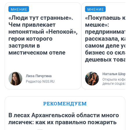
МНЕНИЕ
МНЕНИЕ
«Люди тут странные».
«Покупаешь ко
Чем привлекает
мешке»:
непонятный «Непокой»,
предпринимат
герои которого
рассказала, как
застряли в
самом деле ус
мистическом отеле
бизнес со скл
дешевых това
Наталья Шорох
Лиза Пичугина
Открыла кофейн
Редактор NGS.RU
деньги соцразв
РЕКОМЕНДУЕМ
В лесах Архангельской области много
лисичек: как их правильно пожарить