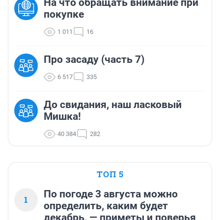
На что обращать внимание при
покупке
1 011
16
Про засаду (часть 7)
6 517
335
До свидания, наш ласковый
Мишка!
40 384
282
ТОП 5
По погоде 3 августа можно
1
определить, каким будет
декабрь, — приметы и поверья