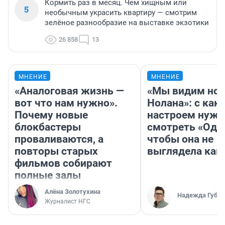
Кормить раз в месяц. Чем хищным или
5
необычным украсить квартиру — смотрим
зелёное разнообразие на выставке экзотики
26 858
13
МНЕНИЕ
МНЕНИЕ
«Аналоговая жизнь —
«Мы видим нов
вот что нам нужно».
Нолана»: с как
Почему новые
настроем нужн
блокбастеры
смотреть «Оди
проваливаются, а
чтобы она не
повторы старых
выглядела как
фильмов собирают
полные залы
Алёна Золотухина
Надежда Губар
Журналист НГС