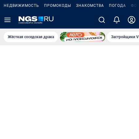
НЕДВИЖИМОСТЬ
ПРОМОКОДЫ
ЗНАКОМСТВА
ПОГОДА
ФО
Жёсткая соседская драка
Застройщики V