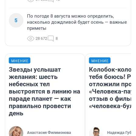
По погоде 8 августа можно определить,
5
насколько дождливой будет осень — важные
приметы
28 672
8
МНЕНИЕ
МНЕНИЕ
Звезды услышат
Колобок-колобо
желания: шесть
тебя боюсь! Ра
небесных тел
отложили прок
выстроятся в линию на
«Человека-пау
параде планет — как
отзыв о фильм
правильно провести
«человека-бул
день
Анастасия Филимонова
Надежда Губар