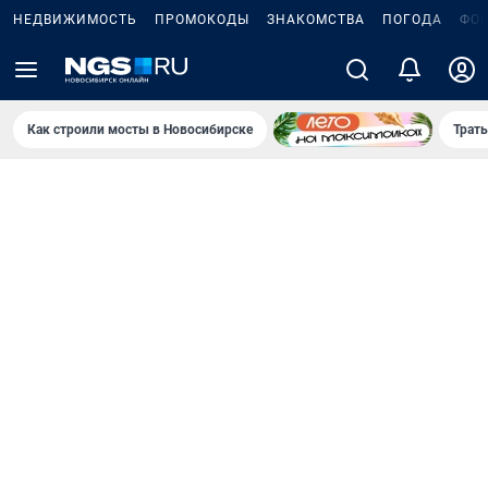
НЕДВИЖИМОСТЬ
ПРОМОКОДЫ
ЗНАКОМСТВА
ПОГОДА
ФО
Как строили мосты в Новосибирске
Траты