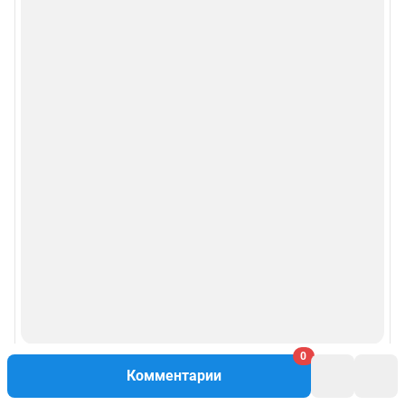
Описанием функциональных характеристик ПО
Условиями использования веб-портала и политикой
конфиденциальности персональных данных
Веб-портал распространяется в виде интернет-сервиса, специальные
действия по установке на стороне пользователя не требуются
Политика использования cookies
Рекомендательные системы
Пользовательское соглашение сервиса «Подписка без баннерной
рекламы»
© ООО «Интернет Технологии»
0
Комментарии