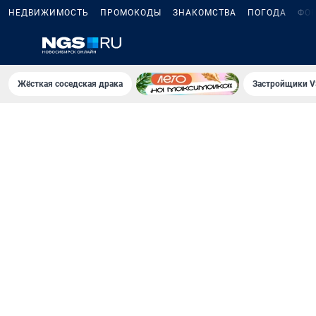
НЕДВИЖИМОСТЬ
ПРОМОКОДЫ
ЗНАКОМСТВА
ПОГОДА
ФО
Жёсткая соседская драка
Застройщики V