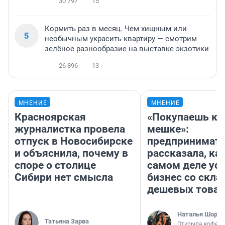
30 797
15
Кормить раз в месяц. Чем хищным или
5
необычным украсить квартиру — смотрим
зелёное разнообразие на выставке экзотики
26 896
13
МНЕНИЕ
МНЕНИЕ
Красноярская
«Покупаешь ко
журналистка провела
мешке»:
отпуск в Новосибирске
предпринимат
и объяснила, почему в
рассказала, как
споре о столице
самом деле ус
Сибири нет смысла
бизнес со скл
дешевых това
Наталья Шорох
Татьяна Зарва
Открыла кофейн