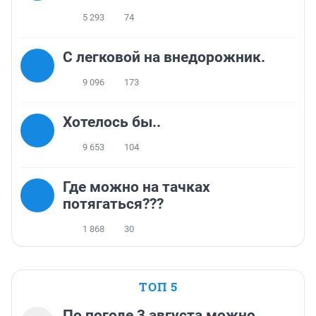
5 293
74
C легковой на внедорожник.
9 096
173
Хотелось бы..
9 653
104
Где можно на тачках
потягаться???
1 868
30
ТОП 5
По погоде 3 августа можно