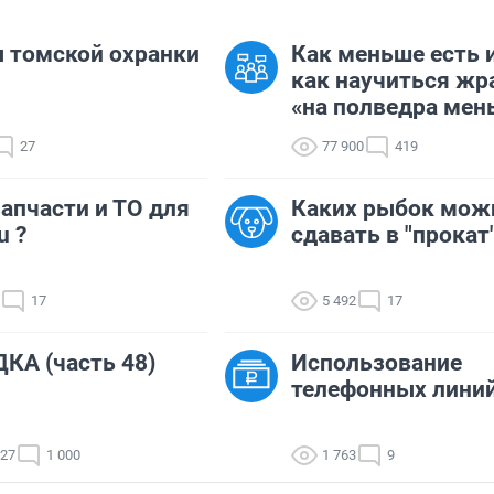
 томской охранки
Как меньше есть 
как научиться жр
«на полведра мен
27
77 900
419
апчасти и ТО для
Каких рыбок мож
u ?
сдавать в "прокат
17
5 492
17
КА (часть 48)
Использование
телефонных лини
327
1 000
1 763
9