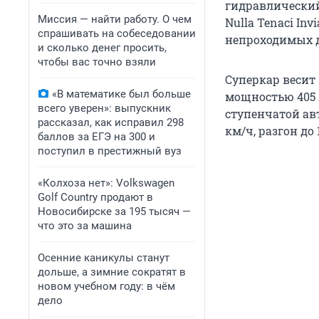
гидравлический
Миссия — найти работу. О чем
Nulla Tenaci In
спрашивать на собеседовании
непроходимых д
и сколько денег просить,
чтобы вас точно взяли
Суперкар весит 
«В математике был больше
мощностью 405 
всего уверен»: выпускник
ступенчатой ав
рассказал, как исправил 298
км/ч, разгон до
баллов за ЕГЭ на 300 и
поступил в престижный вуз
«Колхоза нет»: Volkswagen
Golf Сountry продают в
Новосибирске за 195 тысяч —
что это за машина
Осенние каникулы станут
дольше, а зимние сократят в
новом учебном году: в чём
дело