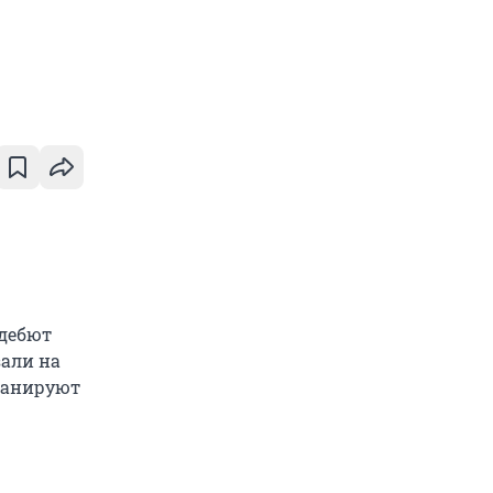
 дебют
зали на
планируют