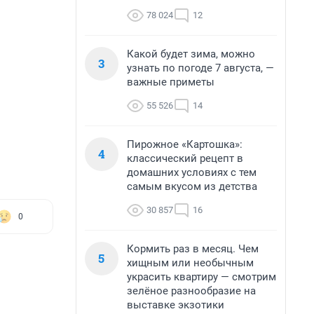
78 024
12
Какой будет зима, можно
3
узнать по погоде 7 августа, —
важные приметы
55 526
14
Пирожное «Картошка»:
4
классический рецепт в
домашних условиях с тем
самым вкусом из детства
30 857
16
0
Кормить раз в месяц. Чем
5
хищным или необычным
украсить квартиру — смотрим
зелёное разнообразие на
выставке экзотики