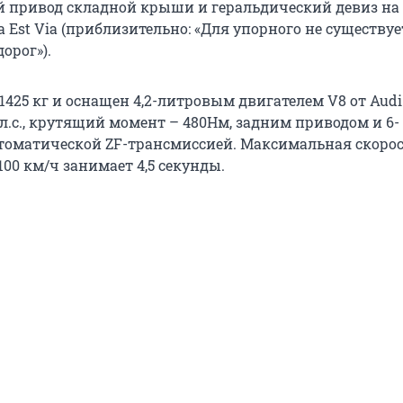
 привод складной крыши и геральдический девиз на
via Est Via (приблизительно: «Для упорного не существуе
орог»).
1425 кг и оснащен 4,2-литровым двигателем V8 от Audi
л.с., крутящий момент – 480Нм, задним приводом и 6-
томатической ZF-трансмиссией. Максимальная скорос
 100 км/ч занимает 4,5 секунды.