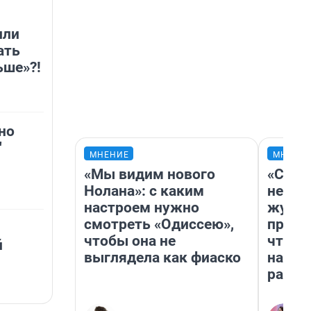
или
ать
ьше»?!
но
"
МНЕНИЕ
МНЕНИ
«Мы видим нового
«Сним
Нолана»: с каким
немед
настроем нужно
журна
смотреть «Одиссею»,
пришл
чтобы она не
чтобы
й
выглядела как фиаско
на чт
ради 