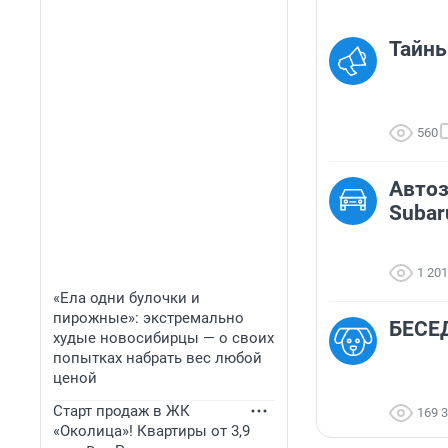
Тайны
560
Автоз
Subar
1 201
«Ела одни булочки и
пирожные»: экстремально
БЕСЕД
худые новосибирцы — о своих
попытках набрать вес любой
ценой
Старт продаж в ЖК
169 
«Околица»! Квартиры от 3,9