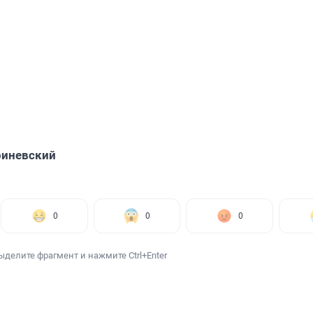
риневский
0
0
0
ыделите фрагмент и нажмите Ctrl+Enter