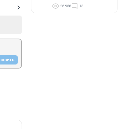
26 956
13
равить