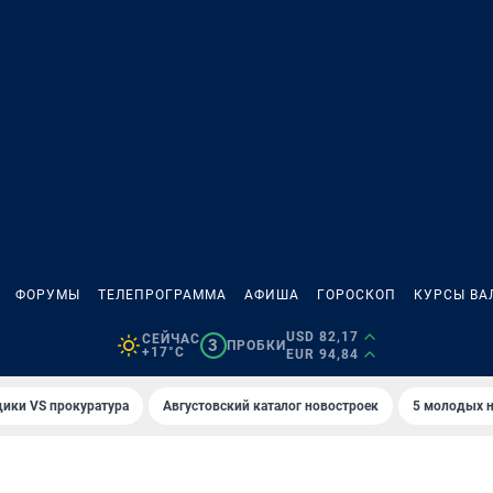
ФОРУМЫ
ТЕЛЕПРОГРАММА
АФИША
ГОРОСКОП
КУРСЫ ВА
USD 82,17
СЕЙЧАС
3
ПРОБКИ
+17°C
EUR 94,84
ики VS прокуратура
Августовский каталог новостроек
5 молодых н