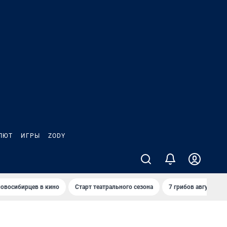
ЛЮТ
ИГРЫ
ZODY
овосибирцев в кино
Старт театрального сезона
7 грибов августа