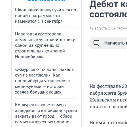
Дебют ка
Школьники начнут учиться по
состоял
новой программе: что
изменится с 1 сентября
19 августа 2009, 16:54
Налоговая арестовала
земельные участки и технику
Написать
одной из крупнейших
строительных компаний
Новосибирска
«Жмурясь от счастья, лакала
суп из кастрюли». Как
новосибирцы уживаются с
На фестивале 20
мейн-кунами — истории
хозяев больших кошек
кабриолета Spy
Женевском авто
Конкуренты «вьетнамок»:
начать в первой
заведения с китайской кухней
захватывают город — обзор
самых интересных новинок
Новый автомоби