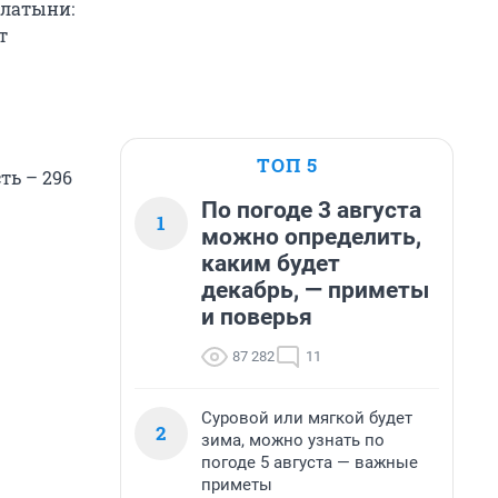
 латыни:
т
ТОП 5
ть – 296
По погоде 3 августа
1
можно определить,
каким будет
декабрь, — приметы
и поверья
87 282
11
Суровой или мягкой будет
2
зима, можно узнать по
погоде 5 августа — важные
приметы