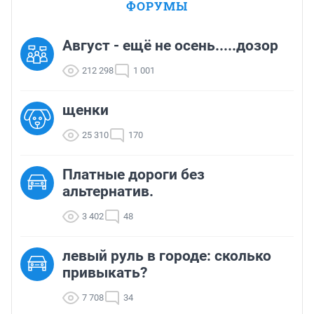
ФОРУМЫ
Август - ещё не осень.....дозор
212 298
1 001
щенки
25 310
170
Платные дороги без
альтернатив.
3 402
48
левый руль в городе: сколько
привыкать?
7 708
34