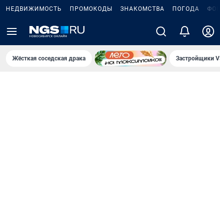
НЕДВИЖИМОСТЬ
ПРОМОКОДЫ
ЗНАКОМСТВА
ПОГОДА
ФО
Жёсткая соседская драка
Застройщики V