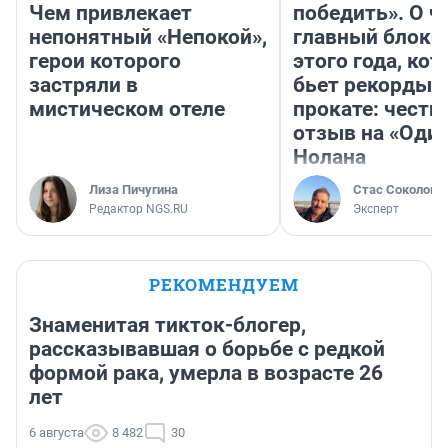
Чем привлекает
победить». О ч
непонятный «Непокой»,
главный блокб
герои которого
этого года, ко
застряли в
бьет рекорды 
мистическом отеле
прокате: честн
отзыв на «Оди
Нолана
Лиза Пичугина
Стас Соколов
Редактор NGS.RU
Эксперт
РЕКОМЕНДУЕМ
Знаменитая тикток-блогер,
рассказывавшая о борьбе с редкой
формой рака, умерла в возрасте 26
лет
6 августа
8 482
30