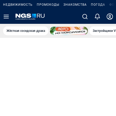
НЕДВИЖИМОСТЬ
ПРОМОКОДЫ
ЗНАКОМСТВА
ПОГОДА
ФО
Жёсткая соседская драка
Застройщики V