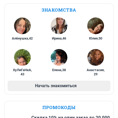
ЗНАКОМСТВА
Алёнушка
,
42
Ирина
,
46
Юлия
,
50
ХуЛиГаНкА
,
Елена
,
38
Анастасия
,
43
29
Начать знакомиться
ПРОМОКОДЫ
Скидка 10% на один заказ до 20 000