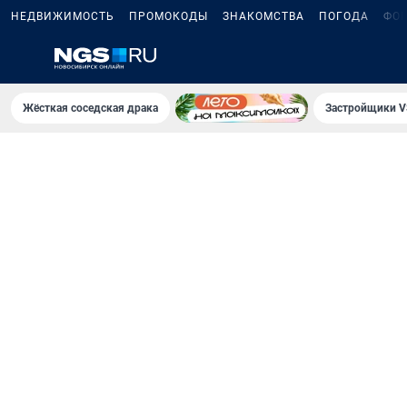
НЕДВИЖИМОСТЬ
ПРОМОКОДЫ
ЗНАКОМСТВА
ПОГОДА
ФО
Жёсткая соседская драка
Застройщики V