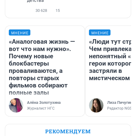
детства
30 628
15
МНЕНИЕ
МНЕНИЕ
«Аналоговая жизнь —
«Люди тут стр
вот что нам нужно».
Чем привлекае
Почему новые
непонятный «Н
блокбастеры
герои которого
проваливаются, а
застряли в
повторы старых
мистическом о
фильмов собирают
полные залы
Алёна Золотухина
Лиза Пичугина
Журналист НГС
Редактор NGS.R
РЕКОМЕНДУЕМ