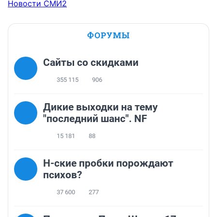
Новости СМИ2
ФОРУМЫ
Сайты со скидками
355 115
906
Дикие выходки на тему
"последний шанс". NF
15 181
88
Н-ские пробки порождают
психов?
37 600
277