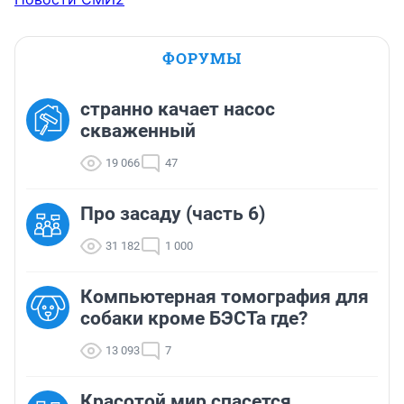
ФОРУМЫ
странно качает насос
скваженный
19 066
47
Про засаду (часть 6)
31 182
1 000
Компьютерная томография для
собаки кроме БЭСТа где?
13 093
7
Красотой мир спасется