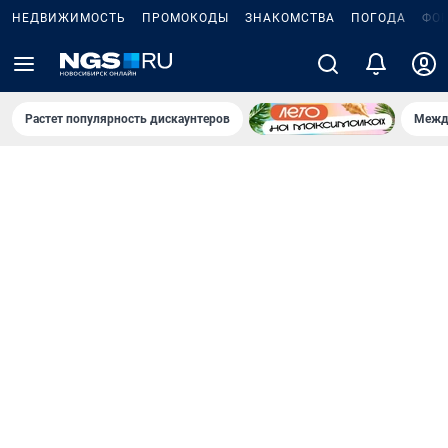
НЕДВИЖИМОСТЬ
ПРОМОКОДЫ
ЗНАКОМСТВА
ПОГОДА
ФО
Растет популярность дискаунтеров
Межд