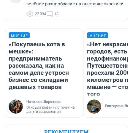
зелёное разнообразие на выставке экзотики
27 094
13
МНЕНИЕ
МНЕНИЕ
«Покупаешь кота в
«Нет некрасив
мешке»:
городов, есть
предприниматель
недофинансиро
рассказала, как на
Путешественн
самом деле устроен
проехали 2000
бизнес со складами
километров по 
дешевых товаров
машине — стои
того
Наталья Шорохова
Екатерина Лит
Открыла кофейную точку на
деньги соцразвития
РЕКОМЕНДУЕМ