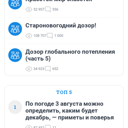
52 957
556
Староновогодний дозор!
108 707
1 000
Дозор глобального потепления
(часть 5)
34 923
652
ТОП 5
По погоде 3 августа можно
1
определить, каким будет
декабрь, — приметы и поверья
87 451
11