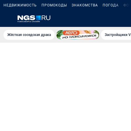
НЕДВИЖИМОСТЬ
ПРОМОКОДЫ
ЗНАКОМСТВА
ПОГОДА
ФО
Жёсткая соседская драка
Застройщики V