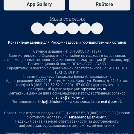
App Gallery
RuStore
Мы в соцсетях
Контактные данные для Роскомнадзора и государственных органов
Сетевое издание «НГС.НОВОСТИ» (18+)
Зарегистрировано Федеральной службой по надзору в сфере связи,
информационных технологий и массовых коммуникаций (Роскомнадзор)
Регистрационный номер ЭЛ № ФС 77— 84683
Учредитель: Общество с ограниченной ответственностью "ИНТЕРНЕТ
ТЕХНОЛОГИИ"
Главный редактор: Громкова Елена Александровна
Адрес редакции: 630099, Россия, Новосибирск, ул. Ленина, д. 12, 6 этаж,
телефон 8 (383) 212-52-52, 8 (923) 157-00-00 (круглосуточно)
Электронный адрес редакции:
ngs@shkulev.ru
Контактные данные для Роскомнадзора и государственных органов:
juristnsk@shkulev.ru
Техподдержка:
help@shkulev.ru
или воспользуйтесь
веб-формой
Связаться с отделом продаж: 8 (383) 212-52-52, 8 (800) 200-03-83 (звонок
с сотового бесплатный),
reklamangs@shkulev.ru
Редакция сайта не несет ответственности за достоверность
информации, содержащейся в рекламных объявлениях.