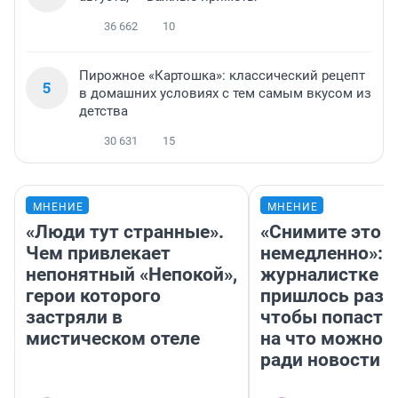
36 662
10
Пирожное «Картошка»: классический рецепт
5
в домашних условиях с тем самым вкусом из
детства
30 631
15
МНЕНИЕ
МНЕНИЕ
«Люди тут странные».
«Снимите это
Чем привлекает
немедленно»:
непонятный «Непокой»,
журналистке Н
герои которого
пришлось разд
застряли в
чтобы попасть 
мистическом отеле
на что можно 
ради новости