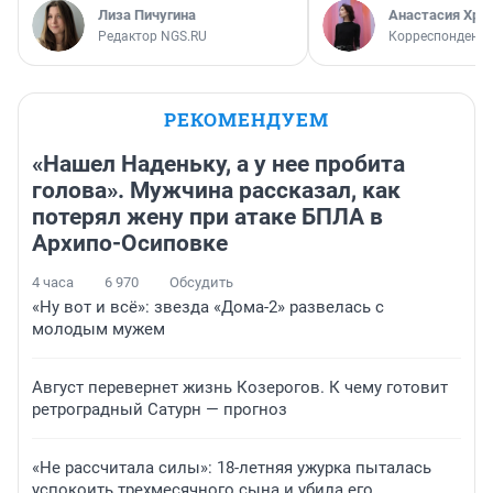
Лиза Пичугина
Анастасия Хри
Редактор NGS.RU
Корреспондент
РЕКОМЕНДУЕМ
«Нашел Наденьку, а у нее пробита
голова». Мужчина рассказал, как
потерял жену при атаке БПЛА в
Архипо-Осиповке
4 часа
6 970
Обсудить
«Ну вот и всё»: звезда «Дома-2» развелась с
молодым мужем
Август перевернет жизнь Козерогов. К чему готовит
ретроградный Сатурн — прогноз
«Не рассчитала силы»: 18-летняя ужурка пыталась
успокоить трехмесячного сына и убила его