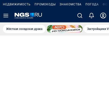
НЕДВИЖИМОСТЬ
ПРОМОКОДЫ
ЗНАКОМСТВА
ПОГОДА
ФО
Жёсткая соседская драка
Застройщики V