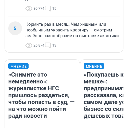
30 774
15
Кормить раз в месяц. Чем хищным или
5
необычным украсить квартиру — смотрим
зелёное разнообразие на выставке экзотики
26 874
13
МНЕНИЕ
МНЕНИЕ
«Снимите это
«Покупаешь ко
немедленно»:
мешке»:
журналистке НГС
предпринимат
пришлось раздеться,
рассказала, как
чтобы попасть в суд, —
самом деле ус
на что можно пойти
бизнес со скл
ради новости
дешевых това