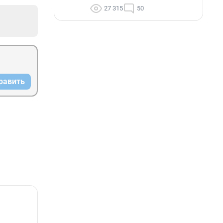
27 315
50
равить