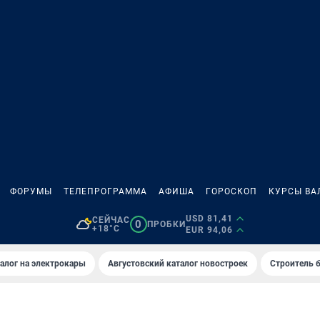
ФОРУМЫ
ТЕЛЕПРОГРАММА
АФИША
ГОРОСКОП
КУРСЫ ВА
USD 81,41
СЕЙЧАС
0
ПРОБКИ
+18°C
EUR 94,06
алог на электрокары
Августовский каталог новостроек
Строитель б