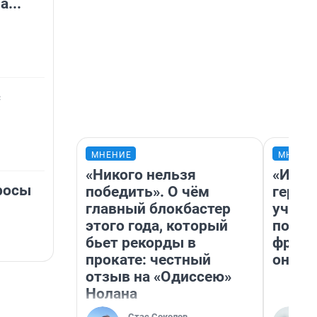
...
с
МНЕНИЕ
МНЕНИ
«Никого нельзя
«Игру
росы
победить». О чём
герои
главный блокбастер
учит 
этого года, который
попул
бьет рекорды в
франш
прокате: честный
она п
отзыв на «Одиссею»
Нолана
Стас Соколов