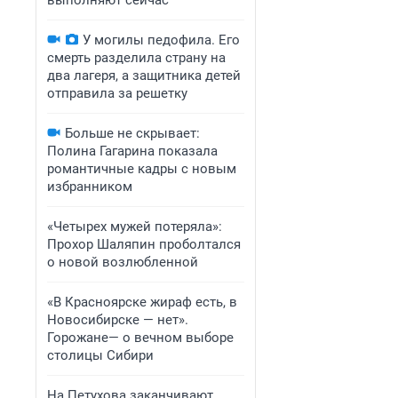
выполняют сейчас
У могилы педофила. Его
смерть разделила страну на
два лагеря, а защитника детей
отправила за решетку
Больше не скрывает:
Полина Гагарина показала
романтичные кадры с новым
избранником
«Четырех мужей потеряла»:
Прохор Шаляпин проболтался
о новой возлюбленной
«В Красноярске жираф есть, в
Новосибирске — нет».
Горожане— о вечном выборе
столицы Сибири
На Петухова заканчивают