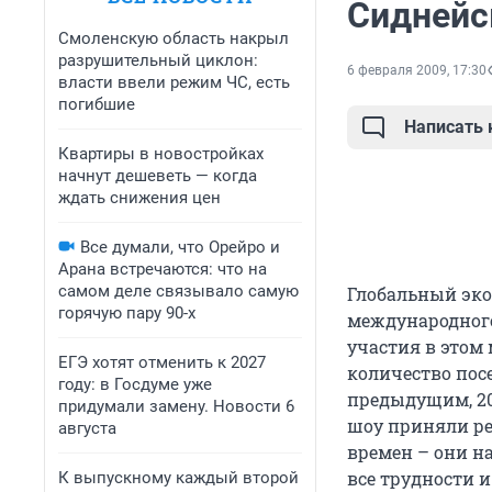
Сиднейс
Смоленскую область накрыл
разрушительный циклон:
6 февраля 2009, 17:30
власти ввели режим ЧС, есть
погибшие
Написать
Квартиры в новостройках
начнут дешеветь — когда
ждать снижения цен
Все думали, что Орейро и
Арана встречаются: что на
самом деле связывало самую
Глобальный эко
горячую пару 90-х
международного
участия в этом 
ЕГЭ хотят отменить к 2027
количество пос
году: в Госдуме уже
предыдущим, 200
придумали замену. Новости 6
шоу приняли ре
августа
времен – они на
все трудности 
К выпускному каждый второй