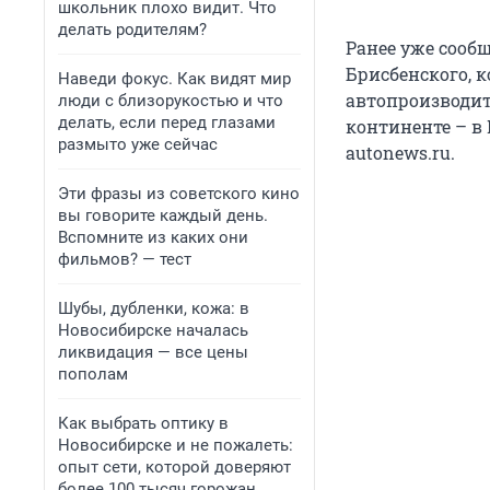
школьник плохо видит. Что
делать родителям?
Ранее уже сооб
Брисбенского, к
Наведи фокус. Как видят мир
автопроизводит
люди с близорукостью и что
делать, если перед глазами
континенте – в 
размыто уже сейчас
autonews.ru.
Эти фразы из советского кино
вы говорите каждый день.
Вспомните из каких они
фильмов? — тест
Шубы, дубленки, кожа: в
Новосибирске началась
ликвидация — все цены
пополам
Как выбрать оптику в
Новосибирске и не пожалеть:
опыт сети, которой доверяют
более 100 тысяч горожан