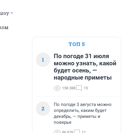
-шоу –
ском
ТОП 5
По погоде 31 июля
1
можно узнать, какой
будет осень, —
народные приметы
158 388
15
По погоде 3 августа можно
2
определить, каким будет
декабрь, — приметы и
поверья
86 876
11