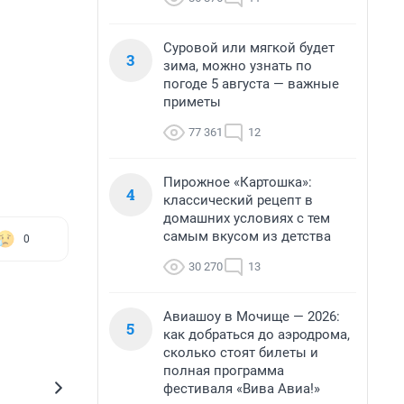
Суровой или мягкой будет
3
зима, можно узнать по
погоде 5 августа — важные
приметы
77 361
12
Пирожное «Картошка»:
4
классический рецепт в
домашних условиях с тем
самым вкусом из детства
0
30 270
13
Авиашоу в Мочище — 2026:
5
как добраться до аэродрома,
сколько стоят билеты и
полная программа
фестиваля «Вива Авиа!»