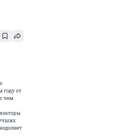
о
 году от
с чем
низаторы
лучших
еодолеет