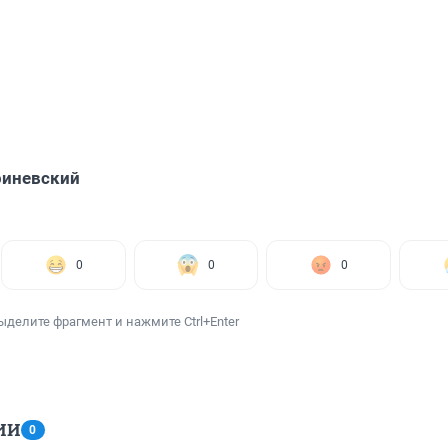
риневский
0
0
0
ыделите фрагмент и нажмите Ctrl+Enter
ИИ
0