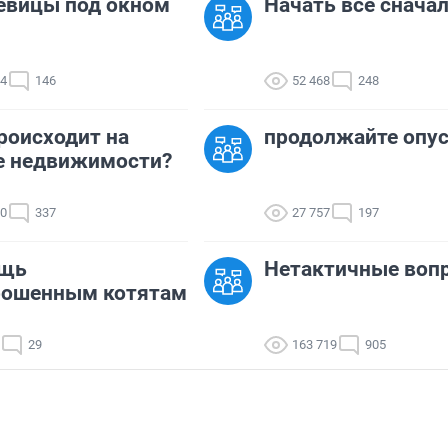
евицы под окном
Начать все сначала
04
146
52 468
248
роисходит на
продолжайте опу
е недвижимости?
20
337
27 757
197
щь
Нетактичные воп
рошенным котятам
29
163 719
905