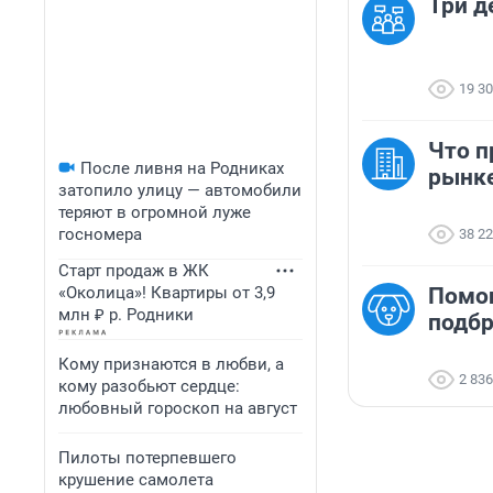
Три д
19 3
Что п
После ливня на Родниках
рынк
затопило улицу — автомобили
теряют в огромной луже
госномера
38 2
Старт продаж в ЖК
«Околица»! Квартиры от 3,9
Помо
млн ₽ р. Родники
подб
Кому признаются в любви, а
2 836
кому разобьют сердце:
любовный гороскоп на август
Пилоты потерпевшего
крушение самолета