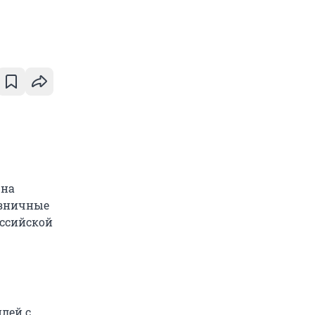
 на
озничные
оссийской
лей с