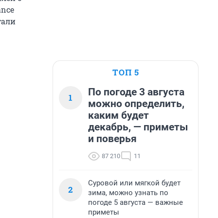
ance
тали
ТОП 5
По погоде 3 августа
1
можно определить,
каким будет
декабрь, — приметы
и поверья
87 210
11
Суровой или мягкой будет
2
зима, можно узнать по
погоде 5 августа — важные
приметы