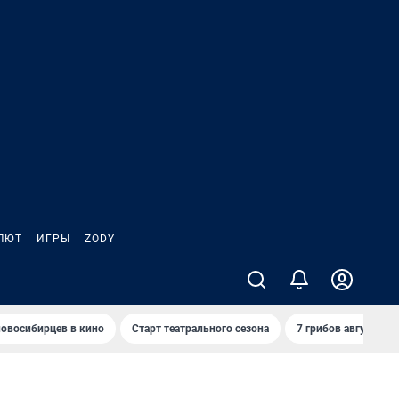
ЛЮТ
ИГРЫ
ZODY
овосибирцев в кино
Старт театрального сезона
7 грибов августа