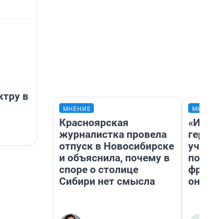
ктру в
МНЕНИЕ
МНЕНИ
Красноярская
«Игру
журналистка провела
герои
отпуск в Новосибирске
учит 
и объяснила, почему в
попул
споре о столице
франш
Сибири нет смысла
она п