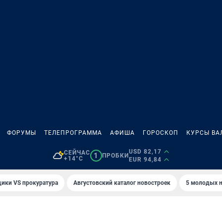
ФОРУМЫ
ТЕЛЕПРОГРАММА
АФИША
ГОРОСКОП
КУРСЫ ВА
USD 82,17
СЕЙЧАС
1
ПРОБКИ
+14°C
EUR 94,84
ики VS прокуратура
Августовский каталог новостроек
5 молодых н