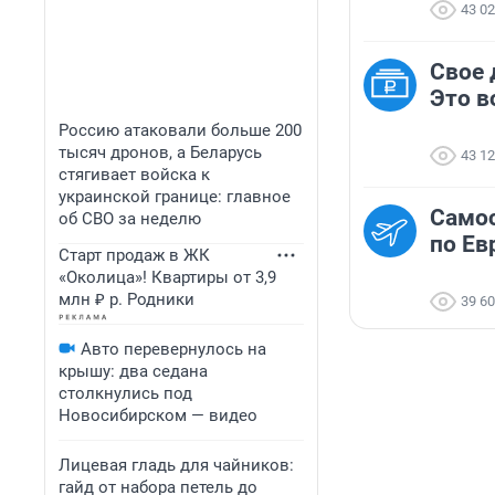
43 0
Свое 
Это в
Россию атаковали больше 200
тысяч дронов, а Беларусь
43 1
стягивает войска к
украинской границе: главное
Самос
об СВО за неделю
по Ев
Старт продаж в ЖК
«Околица»! Квартиры от 3,9
млн ₽ р. Родники
39 6
Авто перевернулось на
крышу: два седана
столкнулись под
Новосибирском — видео
Лицевая гладь для чайников:
гайд от набора петель до