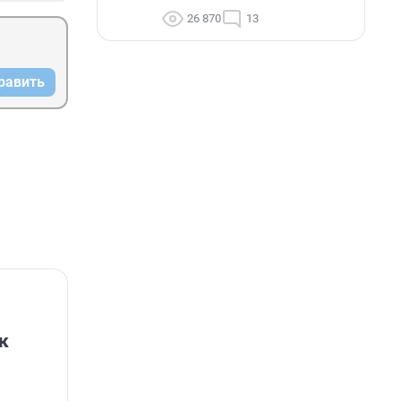
26 870
13
равить
к