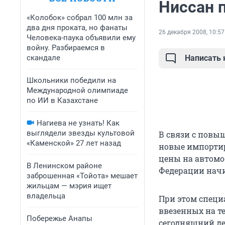
Ниссан 
«Колобок» собрал 100 млн за
два дня проката, но фанаты
26 декабря 2008, 10:57
Человека-паука объявили ему
войну. Разбираемся в
скандале
Написать
Школьники победили на
Международной олимпиаде
по ИИ в Казахстане
Нагиева не узнать! Как
выглядели звезды культовой
В связи с повы
«Каменской» 27 лет назад
новые импорти
цены на автомо
В Ленинском районе
Федерации начин
заброшенная «Тойота» мешает
жильцам — мэрия ищет
владельца
При этом специ
ввезенных на те
Побережье Анапы
сегодняшний де