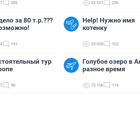
27
282
32 531
256
дело за 80 т.р.???
Help! Нужно имя
озможно!
котенку
24
191
20 026
102
тоятельный тур
Голубое озеро в А
ропе
разное время
07
90
72 156
118