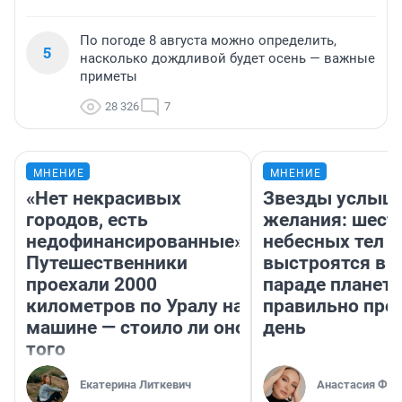
По погоде 8 августа можно определить,
5
насколько дождливой будет осень — важные
приметы
28 326
7
МНЕНИЕ
МНЕНИЕ
«Нет некрасивых
Звезды услыш
городов, есть
желания: шест
недофинансированные».
небесных тел
Путешественники
выстроятся в 
проехали 2000
параде планет 
километров по Уралу на
правильно про
машине — стоило ли оно
день
того
Екатерина Литкевич
Анастасия Фил