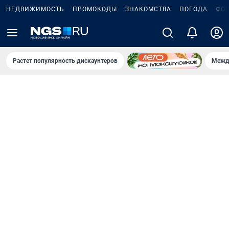
НЕДВИЖИМОСТЬ
ПРОМОКОДЫ
ЗНАКОМСТВА
ПОГОДА
ФО
Растет популярность дискаунтеров
Межд