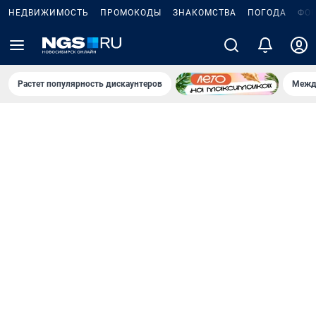
НЕДВИЖИМОСТЬ
ПРОМОКОДЫ
ЗНАКОМСТВА
ПОГОДА
ФО
Растет популярность дискаунтеров
Межд