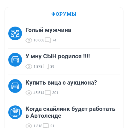
ФОРУМЫ
Голый мужчина
10 668
74
У мну СЫН родился !!!!
1 878
39
Купить вица с аукциона?
45 514
301
Когда скайлинк будет работать
в Автоленде
1 318
21