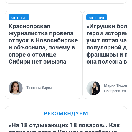
МНЕНИЕ
МНЕНИЕ
Красноярская
«Игрушки боль
журналистка провела
герои истории»
отпуск в Новосибирске
учит пятая час
и объяснила, почему в
популярной де
споре о столице
франшизы и п
Сибири нет смысла
она полезна в
Мария Тищенк
Татьяна Зарва
Обозреватель
РЕКОМЕНДУЕМ
«На 18 отдыхающих 18 поваров». Как