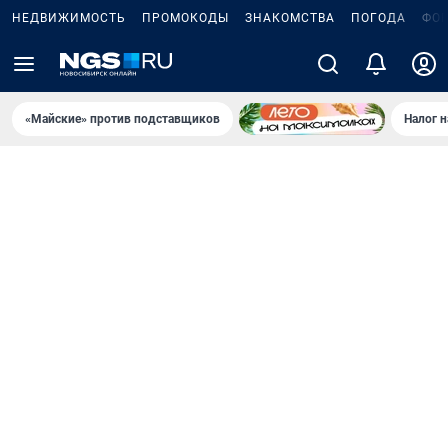
НЕДВИЖИМОСТЬ
ПРОМОКОДЫ
ЗНАКОМСТВА
ПОГОДА
ФО
«Майские» против подставщиков
Налог 