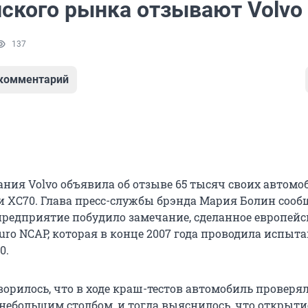
йского рынка отзывают Volvo
137
 комментарий
ния Volvo объявила об отзыве 65 тысяч своих автомо
 и XC70. Глава пресс-службы брэнда Мария Болин сооб
предприятие побудило замечание, сделанное европейс
uro NCAP, которая в конце 2007 года проводила испыт
0.
орилось, что в ходе краш-тестов автомобиль проверя
 небольшим столбом, и тогда выяснилось, что открыти