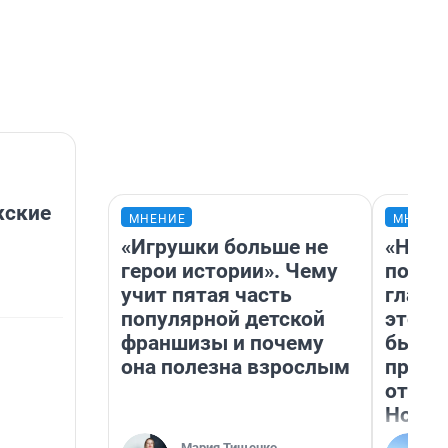
жские
МНЕНИЕ
МНЕНИ
«Игрушки больше не
«Нико
герои истории». Чему
побед
учит пятая часть
главн
популярной детской
этого
франшизы и почему
бьет 
она полезна взрослым
прока
отзыв
Нолан
Мария Тищенко