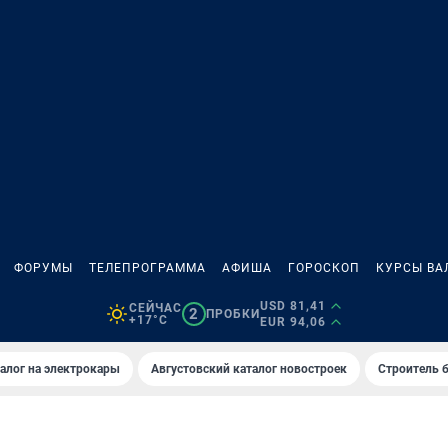
ФОРУМЫ
ТЕЛЕПРОГРАММА
АФИША
ГОРОСКОП
КУРСЫ ВА
USD 81,41
СЕЙЧАС
2
ПРОБКИ
+17°C
EUR 94,06
алог на электрокары
Августовский каталог новостроек
Строитель б