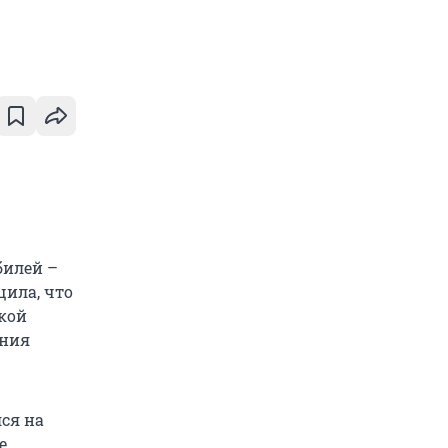
билей –
щила, что
кой
ания
лся на
е