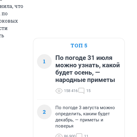
нила, что
 по
боковых
сти
ть
ТОП 5
По погоде 31 июля
1
можно узнать, какой
будет осень, —
народные приметы
158 416
15
По погоде 3 августа можно
2
определить, каким будет
декабрь, — приметы и
поверья
86 900
11