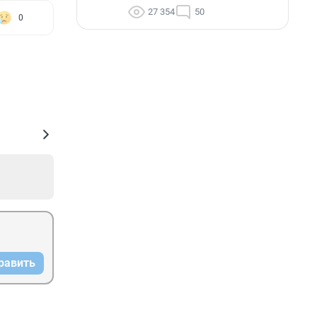
27 354
50
0
равить