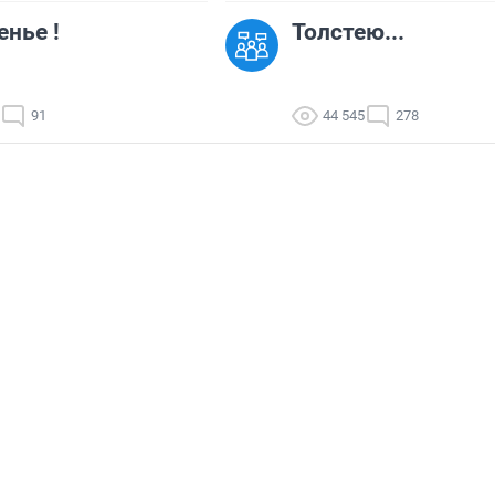
нье !
Толстею...
91
44 545
278