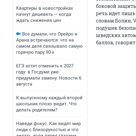
боковой защиты
Квартиры в новостройках
речь идет лишь 
начнут дешеветь — когда
словам Болин, 
ждать снижения цен
подушек безопа
Все думали, что Орейро и
шведских автом
Арана встречаются: что на
баллов, говорит
самом деле связывало самую
горячую пару 90-х
ЕГЭ хотят отменить к 2027
году: в Госдуме уже
придумали замену. Новости 6
августа
К выпускному каждый второй
школьник плохо видит. Что
делать родителям?
Наведи фокус. Как видят мир
люди с близорукостью и что
делать, если перед глазами