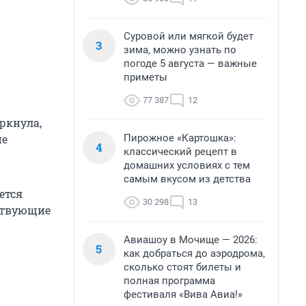
Суровой или мягкой будет
3
зима, можно узнать по
погоде 5 августа — важные
приметы
77 387
12
еркнула,
Пирожное «Картошка»:
не
4
классический рецепт в
домашних условиях с тем
самым вкусом из детства
ется
30 298
13
тствующие
Авиашоу в Мочище — 2026:
5
как добраться до аэродрома,
сколько стоят билеты и
полная программа
фестиваля «Вива Авиа!»