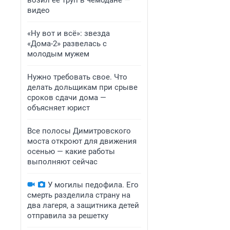
возил ее труп в чемодане —
видео
«Ну вот и всё»: звезда
«Дома-2» развелась с
молодым мужем
Нужно требовать свое. Что
делать дольщикам при срыве
сроков сдачи дома —
объясняет юрист
Все полосы Димитровского
моста откроют для движения
осенью — какие работы
выполняют сейчас
У могилы педофила. Его
смерть разделила страну на
два лагеря, а защитника детей
отправила за решетку