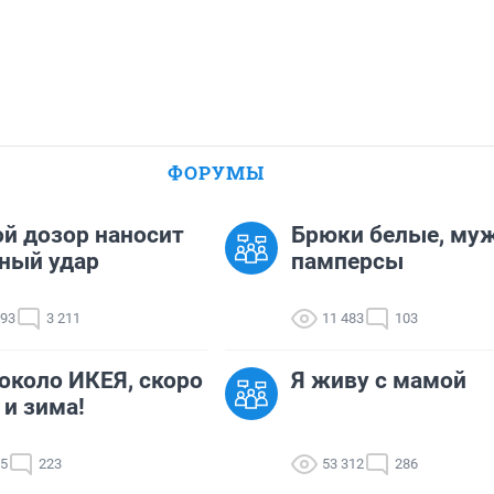
ФОРУМЫ
й дозор наносит
Брюки белые, му
ный удар
памперсы
993
3 211
11 483
103
около ИКЕЯ, скоро
Я живу с мамой
 и зима!
55
223
53 312
286