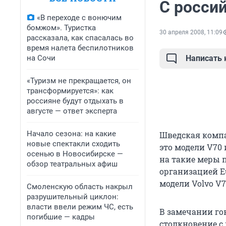
С росси
«В переходе с вонючим
бомжом». Туристка
30 апреля 2008, 11:09
рассказала, как спасалась во
время налета беспилотников
на Сочи
Написать
«Туризм не прекращается, он
трансформируется»: как
россияне будут отдыхать в
августе — ответ эксперта
Начало сезона: на какие
Шведская компа
новые спектакли сходить
это модели V70
осенью в Новосибирске —
на такие меры 
обзор театральных афиш
организацией E
модели Volvo V7
Смоленскую область накрыл
разрушительный циклон:
власти ввели режим ЧС, есть
В замечании гов
погибшие — кадры
столкновение с