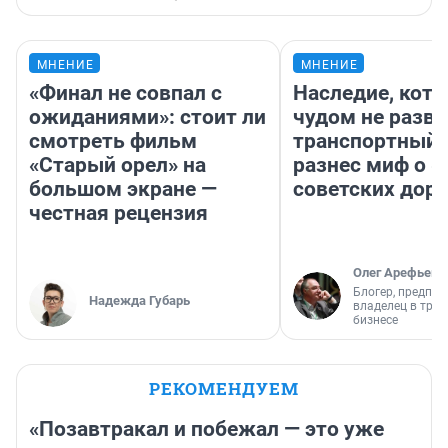
МНЕНИЕ
МНЕНИЕ
«Финал не совпал с
Наследие, кото
ожиданиями»: стоит ли
чудом не разва
смотреть фильм
транспортный 
«Старый орел» на
разнес миф о 
большом экране —
советских доро
честная рецензия
Олег Арефьев
Блогер, предпри
Надежда Губарь
владелец в тра
бизнесе
РЕКОМЕНДУЕМ
«Позавтракал и побежал — это уже