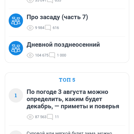
35 091
655
Про засаду (часть 7)
9 984
616
Дневной позднеосенний
104 675
1 000
ТОП 5
По погоде 3 августа можно
1
определить, каким будет
декабрь, — приметы и поверья
87 563
11
Суровой или мягкой будет зима, можно