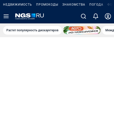
НЕДВИЖИМОСТЬ
ПРОМОКОДЫ
ЗНАКОМСТВА
ПОГОДА
ФО
Растет популярность дискаунтеров
Межд