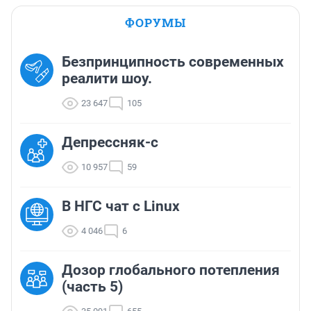
ФОРУМЫ
Безпринципность современных
реалити шоу.
23 647
105
Депрессняк-с
10 957
59
В НГС чат с Linux
4 046
6
Дозор глобального потепления
(часть 5)