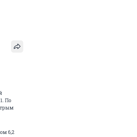
й
1. По
стрым
м 6,2