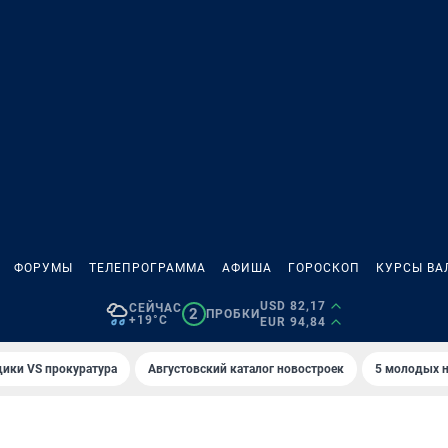
ФОРУМЫ
ТЕЛЕПРОГРАММА
АФИША
ГОРОСКОП
КУРСЫ ВА
USD 82,17
СЕЙЧАС
2
ПРОБКИ
+19°C
EUR 94,84
ики VS прокуратура
Августовский каталог новостроек
5 молодых н