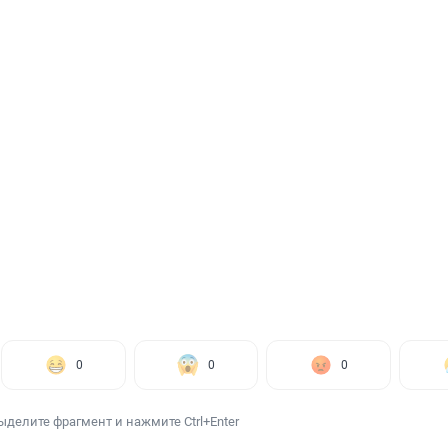
0
0
0
ыделите фрагмент и нажмите Ctrl+Enter