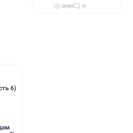
26 829
13
сть 6)
дам