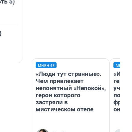
ть 5)
)
МНЕНИЕ
МНЕНИ
«Люди тут странные».
«Игру
Чем привлекает
герои
непонятный «Непокой»,
учит 
герои которого
попул
застряли в
франш
мистическом отеле
она п