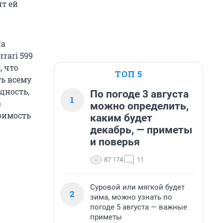
ит ей
на
rari 599
, что
ТОП 5
ть всему
щность,
По погоде 3 августа
1
в
можно определить,
тоимость
каким будет
декабрь, — приметы
и поверья
87 174
11
Суровой или мягкой будет
2
зима, можно узнать по
погоде 5 августа — важные
приметы