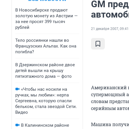
GM пред
В Новосибирске продают
автомоб
золотую монету из Австрии —
за нее просят 399 тысяч
рублей
21 декабря 2007, 09:41
Тело россиянки нашли во
Французских Альпах. Как она
погибла?
В Дзержинском районе двое
детей вышли на крышу
пятиэтажного дома — фото
Американский к
«Чтобы нас носили на
супермощный авт
ручках, мы любим»: нерпа
Сергеевна, которую спасли
словам предста
бельком, стала звездой Сети.
серийным автом
Видео
Машина получи
В Калининском районе