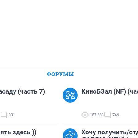
ФОРУМЫ
асаду (часть 7)
КиноБЗал (NF) (ча
331
187 683
746
ить здесь ))
Хочу получить/от