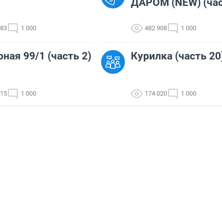
ДАРОМ (NEW) (час
183
1 000
482 908
1 000
ная 99/1 (часть 2)
Курилка (часть 20
315
1 000
174 020
1 000