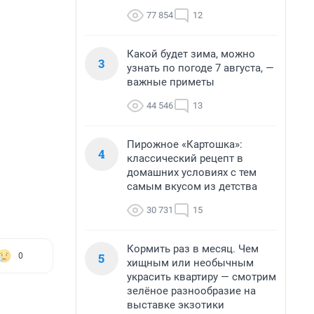
77 854
12
Какой будет зима, можно
3
узнать по погоде 7 августа, —
важные приметы
44 546
13
Пирожное «Картошка»:
4
классический рецепт в
домашних условиях с тем
самым вкусом из детства
30 731
15
Кормить раз в месяц. Чем
5
0
хищным или необычным
украсить квартиру — смотрим
зелёное разнообразие на
выставке экзотики