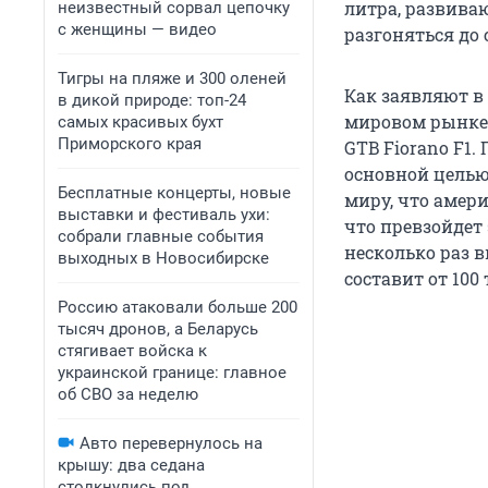
литра, развиваю
неизвестный сорвал цепочку
с женщины — видео
разгоняться до 
Тигры на пляже и 300 оленей
Как заявляют в
в дикой природе: топ-24
мировом рынке 
самых красивых бухт
Приморского края
GTB Fiorano F1. 
основной целью
Бесплатные концерты, новые
миру, что амер
выставки и фестиваль ухи:
что превзойдет
собрали главные события
несколько раз в
выходных в Новосибирске
составит от 100
Россию атаковали больше 200
тысяч дронов, а Беларусь
стягивает войска к
украинской границе: главное
об СВО за неделю
Авто перевернулось на
крышу: два седана
столкнулись под