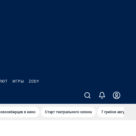
ЛЮТ
ИГРЫ
ZODY
овосибирцев в кино
Старт театрального сезона
7 грибов августа