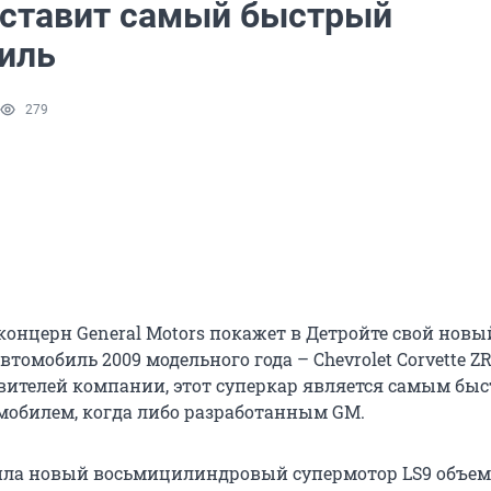
ставит самый быстрый
иль
279
онцерн General Motors покажет в Детройте свой новы
омобиль 2009 модельного года – Chevrolet Corvette ZR
вителей компании, этот суперкар является самым бы
обилем, когда либо разработанным GM.
ла новый восьмицилиндровый супермотор LS9 объемо