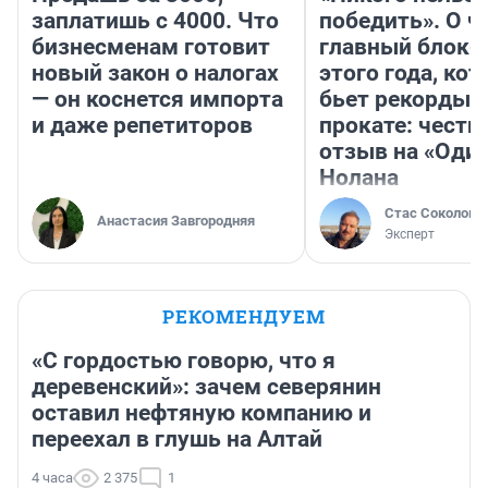
заплатишь с 4000. Что
победить». О ч
бизнесменам готовит
главный блокб
новый закон о налогах
этого года, ко
— он коснется импорта
бьет рекорды 
и даже репетиторов
прокате: честн
отзыв на «Оди
Нолана
Стас Соколов
Анастасия Завгородняя
Эксперт
РЕКОМЕНДУЕМ
«С гордостью говорю, что я
деревенский»: зачем северянин
оставил нефтяную компанию и
переехал в глушь на Алтай
4 часа
2 375
1