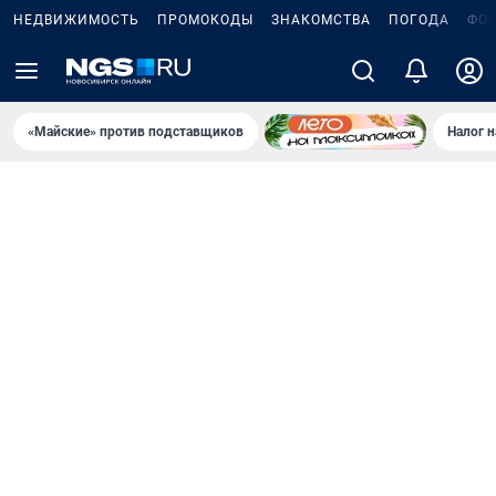
НЕДВИЖИМОСТЬ
ПРОМОКОДЫ
ЗНАКОМСТВА
ПОГОДА
ФО
«Майские» против подставщиков
Налог 