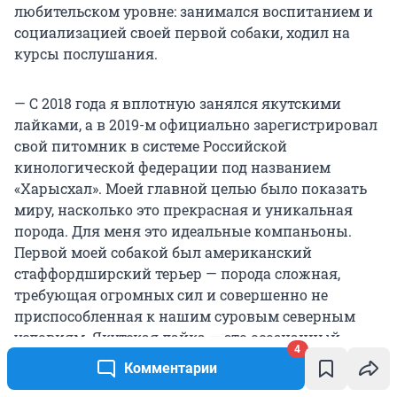
любительском уровне: занимался воспитанием и
социализацией своей первой собаки, ходил на
курсы послушания.
— С 2018 года я вплотную занялся якутскими
лайками, а в 2019-м официально зарегистрировал
свой питомник в системе Российской
кинологической федерации под названием
«Харысхал». Моей главной целью было показать
миру, насколько это прекрасная и уникальная
порода. Для меня это идеальные компаньоны.
Первой моей собакой был американский
стаффордширский терьер — порода сложная,
требующая огромных сил и совершенно не
приспособленная к нашим суровым северным
условиям. Якутская лайка — это осознанный
4
выбор. В них есть настоящая северная стать. Я
Комментарии
называю их характер нордическим: они