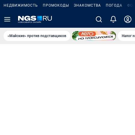
НЕДВИЖИМОСТЬ
ПРОМОКОДЫ
ЗНАКОМСТВА
ПОГОДА
ФО
«Майские» против подставщиков
Налог 