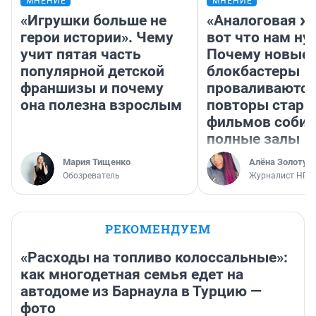
МНЕНИЕ
МНЕНИЕ
«Игрушки больше не
«Аналоговая ж
герои истории». Чему
вот что нам ну
учит пятая часть
Почему новые
популярной детской
блокбастеры
франшизы и почему
проваливаются,
она полезна взрослым
повторы стары
фильмов соби
полные залы
Мария Тищенко
Алёна Золотух
Обозреватель
Журналист НГС
РЕКОМЕНДУЕМ
«Расходы на топливо колоссальные»:
как многодетная семья едет на
автодоме из Барнаула в Турцию —
фото