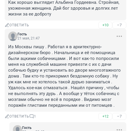
Как хорошо выглядит Альбина Гордеевна. Стройная, 
ухоженная женщина. Дай бог здоровья и долгих лет 
жизни за ее доброту
+10
–7
ОТВЕТИТЬ
Гость
21 мая, 21:47
Из Москвы пишу . Работал я в архитектурно-
дизайнерском бюро . Начальница и её помощница 
были ацкими собачницами . И вот как-то попросили 
меня на служебной машине привезти с их с дачи 
собачью будку и установить во дворе многоэтажного 
дома . Там кто-то прикормил бездомную собаку . Ну 
уж как мне не хотелось такой дурью заниматься . 
Удалось кое-как отмазаться . Нашёл причину , чтобы 
не выполнять эту дурь . А вообще у тёток собачниц с 
мозгами обычно не всё в порядке . Видимо мозг 
поражён глистами переданными им от питомцев .
+12
–7
ОТВЕТИТЬ
1
Гость