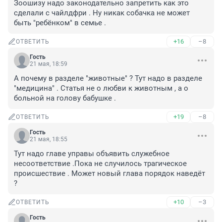
Зоошизу надо законодательно запретить как это 
сделали с чайлдфри . Ну никак собачка не может 
быть "ребёнком" в семье .
+16
–8
ОТВЕТИТЬ
Гость
21 мая, 18:59
А почему в разделе "животные" ? Тут надо в разделе 
"медицина" . Статья не о любви к животным , а о 
больной на голову бабушке .
+19
–8
ОТВЕТИТЬ
Гость
21 мая, 18:55
Тут надо главе управы объявить служебное 
несоответствие .Пока не случилось трагическое 
происшествие . Может новый глава порядок наведёт 
?
+10
–3
ОТВЕТИТЬ
Гость