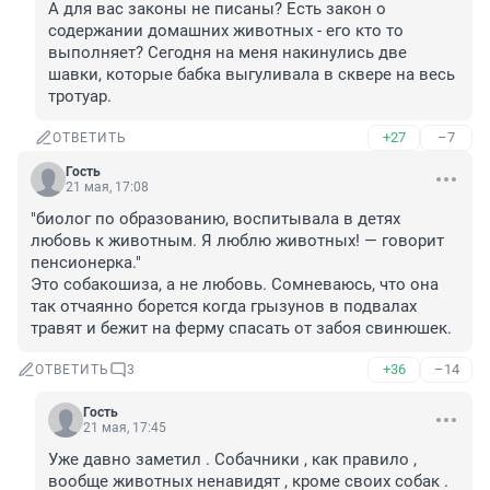
А для вас законы не писаны? Есть закон о 
содержании домашних животных - его кто то 
выполняет? Сегодня на меня накинулись две 
шавки, которые бабка выгуливала в сквере на весь 
тротуар.
+27
–7
ОТВЕТИТЬ
Гость
21 мая, 17:08
"биолог по образованию, воспитывала в детях 
любовь к животным. Я люблю животных! — говорит 
пенсионерка."

Это собакошиза, а не любовь. Сомневаюсь, что она 
так отчаянно борется когда грызунов в подвалах 
травят и бежит на ферму спасать от забоя свинюшек.
+36
–14
ОТВЕТИТЬ
3
Гость
21 мая, 17:45
Уже давно заметил . Собачники , как правило , 
вообще животных ненавидят , кроме своих собак . 