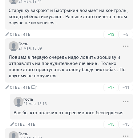
21 мая, 18:41
Старушку закроют и Бастрыкин возьмёт на контроль , 
когда ребёнка искусают . Раньше этого ничего в этом 
случае не изменится .
+13
–5
ОТВЕТИТЬ
Гость
21 мая, 18:09
Ловцам в первую очередь надо ловить зоошизу и 
отправлять на принудительное лечение . Только 
после этого приступать к отлову бродячих собак . По 
другому не получится .
+17
–11
ОТВЕТИТЬ
1
Гость
21 мая, 18:13
Вас бы кто полечил от агрессивного бессердечия.
+15
–15
ОТВЕТИТЬ
Гость