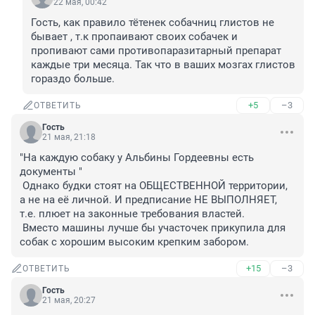
22 мая, 00:42
Гость, как правило тётенек собачниц глистов не 
бывает , т.к пропаивают своих собачек и 
пропивают сами противопаразитарный препарат 
каждые три месяца. Так что в ваших мозгах глистов 
гораздо больше.
+5
–3
ОТВЕТИТЬ
Гость
21 мая, 21:18
"На каждую собаку у Альбины Гордеевны есть 
документы "

 Однако будки стоят на ОБЩЕСТВЕННОЙ территории, 
а не на её личной. И предписание НЕ ВЫПОЛНЯЕТ, 
т.е. плюет на законные требования властей.

 Вместо машины лучше бы участочек прикупила для 
собак с хорошим высоким крепким забором.
+15
–3
ОТВЕТИТЬ
Гость
21 мая, 20:27