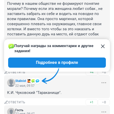
Почему в нашем обществе не формируют понятие 
морали? Почему если эта женщина любит собак , не 
заставить забрать их себе и водить на поводке по 
всем правилам. Она просто маргинал, которой 
совершенно плевать на окружающих, главное свои 
хотелки. И вместо того чтобы за это наказать и 
поставить данную дурь на место, ей отдают собак
+3
–0
ОТВЕТИТЬ
Получай награды за комментарии и другие 
задания!
Гость
22 мая, 15:19
Подробнее в профиле
Почему в приюте ей отдают животных?
+4
–0
ОТВЕТИТЬ
Stalinist
22 мая, 09:57
К.И. Чуковский "Тараканище".
+1
–0
ОТВЕТИТЬ
Гость
22 мая, 09:47