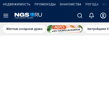
НЕДВИЖИМОСТЬ
ПРОМОКОДЫ
ЗНАКОМСТВА
ПОГОДА
ФО
Жёсткая соседская драка
Застройщики V