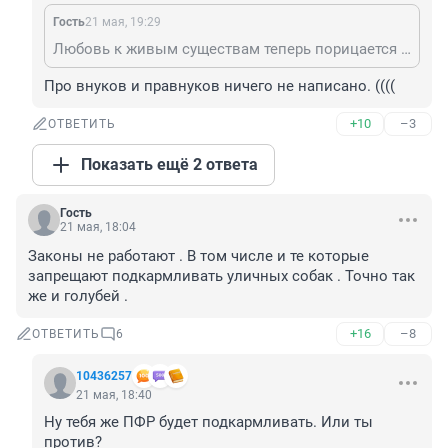
Гость
21 мая, 19:29
Любовь к живым существам теперь порицается и признается чем-то нездоровым? Да бы больны, батенька.
Про внуков и правнуков ничего не написано. ((((
+10
–3
ОТВЕТИТЬ
Показать ещё 2 ответа
Гость
21 мая, 18:04
Законы не работают . В том числе и те которые 
запрещают подкармливать уличных собак . Точно так 
же и голубей .
+16
–8
ОТВЕТИТЬ
6
10436257
21 мая, 18:40
Ну тебя же ПФР будет подкармливать. Или ты 
против?