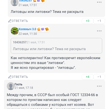
10436257
21 мая, 17:51
Литовцы или литовки? Тема не раскрыта
+3
–1
ОТВЕТИТЬ
Коляныч 3.0
22 мая, 11:30
10436257
21 мая, 17:51
Литовцы или литовки? Тема не раскрыта
Как нетолерантно! Как противоречит европейским 
ценностям это ваше "литовки".

Я же ясно процитировал - "литовцы".
+4
–1
ОТВЕТИТЬ
Гость
21 мая, 17:18
Между прочим, в СССР был особый ГОСТ 12334-66 в 
котором по пунктам написано как следует 
обращаться с собаками у которых нет хозяев. Вот 