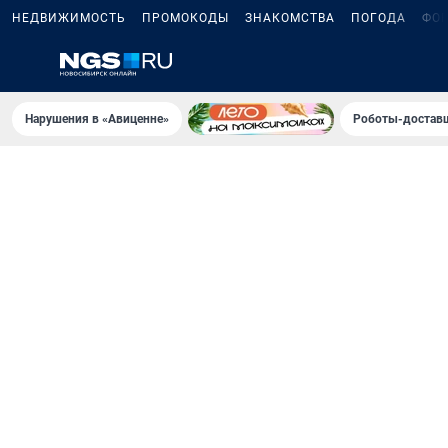
НЕДВИЖИМОСТЬ
ПРОМОКОДЫ
ЗНАКОМСТВА
ПОГОДА
ФО
Нарушения в «Авиценне»
Роботы-доставщ