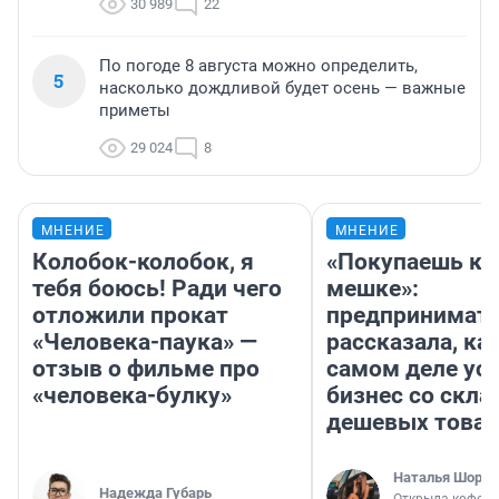
30 989
22
По погоде 8 августа можно определить,
5
насколько дождливой будет осень — важные
приметы
29 024
8
МНЕНИЕ
МНЕНИЕ
Колобок-колобок, я
«Покупаешь ко
тебя боюсь! Ради чего
мешке»:
отложили прокат
предпринимат
«Человека-паука» —
рассказала, как
отзыв о фильме про
самом деле ус
«человека-булку»
бизнес со скл
дешевых това
Наталья Шорох
Надежда Губарь