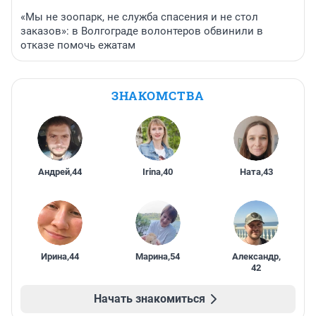
«Мы не зоопарк, не служба спасения и не стол
заказов»: в Волгограде волонтеров обвинили в
отказе помочь ежатам
ЗНАКОМСТВА
Андрей
,
44
Irina
,
40
Ната
,
43
Ирина
,
44
Марина
,
54
Александр
,
42
Начать знакомиться