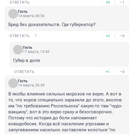
+0
–1
ОТВЕТИТЬ
Гость
14 марта, 06:56
Бред без доказательств. Где губернатор?
+2
–0
ОТВЕТИТЬ
1
Гость
17 марта, 13:45
Губер в доле
+1
–0
ОТВЕТИТЬ
Гость
14 марта, 06:49
В якобы влияние сильных морозов не верю. А вот в 
то, что коров специально заразили до этого, вколов 
им "по требованию Россельхоза" какую-то там "чудо-
вакцину", вот в это верю сразу и безоговорочно. 
Потому что история до боли напоминает 
ковидобесие. Когда всё население угрозами и 
запугиванием насильно заставляли колоться "по 