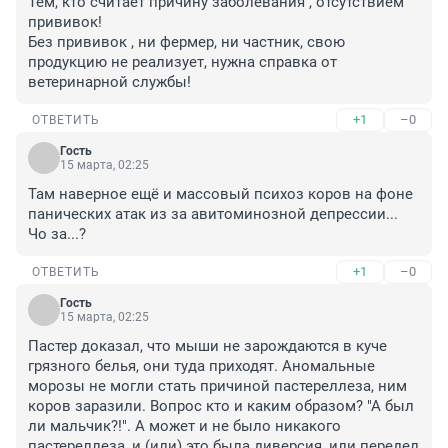
Тем, кто считает причину заболевания , отсутствием 
прививок!

Без прививок , ни фермер, ни частник, свою 
продукцию не реализует, нужна справка от 
ветеринарной службы!
+1
–0
ОТВЕТИТЬ
Гость
15 марта, 02:25
Там наверное ещё и массовый психоз коров на фоне 
панических атак из за авитоминозной депрессии... 
Чо за...?
+1
–0
ОТВЕТИТЬ
Гость
15 марта, 02:25
Пастер доказал, что мыши не зарождаются в куче 
грязного белья, они туда приходят. Аномальные 
морозы не могли стать причиной пастереллеза, ним 
коров заразили. Вопрос кто и каким образом? "А был 
ли мальчик?!". А может и не было никакого 
пастереллеза, и (или) это была диверсия, или передел 