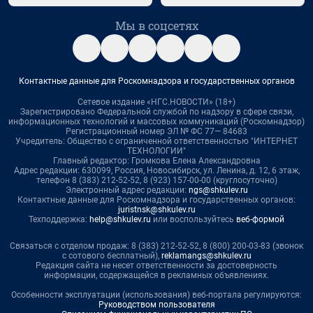
Мы в соцсетях
Контактные данные для Роскомнадзора и государственных органов
Сетевое издание «НГС.НОВОСТИ» (18+)
Зарегистрировано Федеральной службой по надзору в сфере связи,
информационных технологий и массовых коммуникаций (Роскомнадзор)
Регистрационный номер ЭЛ № ФС 77— 84683
Учредитель: Общество с ограниченной ответственностью "ИНТЕРНЕТ
ТЕХНОЛОГИИ"
Главный редактор: Громкова Елена Александровна
Адрес редакции: 630099, Россия, Новосибирск, ул. Ленина, д. 12, 6 этаж,
телефон 8 (383) 212-52-52, 8 (923) 157-00-00 (круглосуточно)
Электронный адрес редакции:
ngs@shkulev.ru
Контактные данные для Роскомнадзора и государственных органов:
juristnsk@shkulev.ru
Техподдержка:
help@shkulev.ru
или воспользуйтесь
веб-формой
Связаться с отделом продаж: 8 (383) 212-52-52, 8 (800) 200-03-83 (звонок
с сотового бесплатный),
reklamangs@shkulev.ru
Редакция сайта не несет ответственности за достоверность
информации, содержащейся в рекламных объявлениях.
Особенности эксплуатации (использования) веб-портала регулируются:
Руководством пользователя