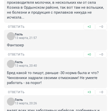
производителя молочки, в нескольких км от села 
Козиха в Ордынском районе, так вот там не вспышки, 
не болезни и продукция с прилавков никуда не 
исчезла...
+2
–0
ОТВЕТИТЬ
Гость
13 марта, 21:57
Фантазер
+0
–0
ОТВЕТИТЬ
Гость
13 марта, 20:40
Бред какой то пишут, раньше -30 норма была и что? 
Чиновники задрали своими отмазками! Не умеете 
работать - за порог!
+3
–0
ОТВЕТИТЬ
Гость
13 марта, 20:26
видят всех этих заботливых чубайсов, горбачевых и 