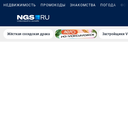
НЕДВИЖИМОСТЬ
ПРОМОКОДЫ
ЗНАКОМСТВА
ПОГОДА
ФО
Жёсткая соседская драка
Застройщики V