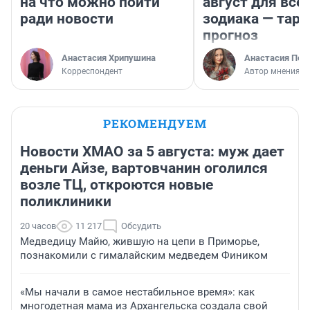
на что можно пойти
август для все
ради новости
зодиака — таро
прогноз
Анастасия Хрипушина
Анастасия Пер
Корреспондент
Автор мнения
РЕКОМЕНДУЕМ
Новости ХМАО за 5 августа: муж дает
деньги Айзе, вартовчанин оголился
возле ТЦ, откроются новые
поликлиники
20 часов
11 217
Обсудить
Медведицу Майю, жившую на цепи в Приморье,
познакомили с гималайским медведем Фиником
«Мы начали в самое нестабильное время»: как
многодетная мама из Архангельска создала свой