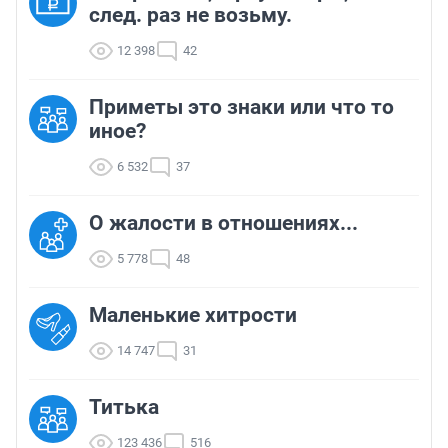
след. раз не возьму.
12 398
42
Приметы это знаки или что то
иное?
6 532
37
О жалости в отношениях...
5 778
48
Маленькие хитрости
14 747
31
Титька
123 436
516