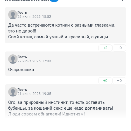
Гость
26 июня 2025, 15:52
Да часто встречаются котики с разными глазками, 
это не диво!!!

Свой котик, самый умный и красивый, с улицы 
подбирали, умные,добрые!

+2
–0
За что 100 т совсем чокаются, надо млн просить, 
дураки найдутся!!!!

Гость
Нет бы помочь бездомным собачкам, котикам !!!
22 июня 2025, 17:33
Очаровашка
+0
–0
Гость
21 июня 2025, 19:35
Ого, за природный инстинкт, то есть оставить 
бубенцы, за кошачий секс еще надо доплачивать! 
Люди совсем обнаглели! Идиотизм!
+5
–1