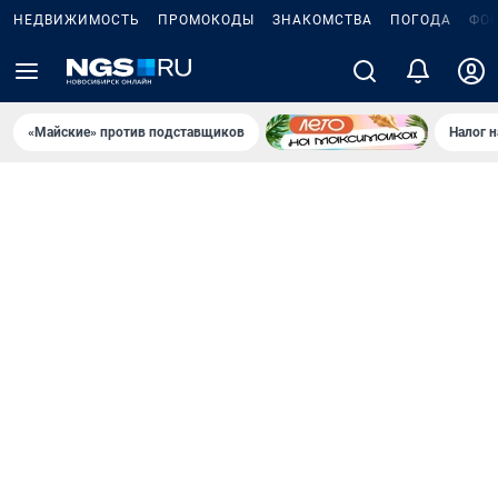
НЕДВИЖИМОСТЬ
ПРОМОКОДЫ
ЗНАКОМСТВА
ПОГОДА
ФО
«Майские» против подставщиков
Налог 