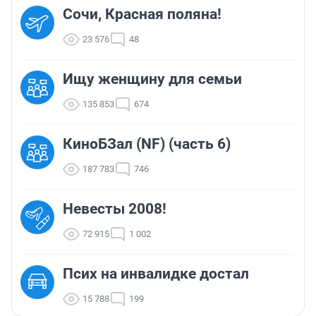
Сочи, Красная поляна!
23 576
48
Ищу женщину для семьи
135 853
674
КиноБЗал (NF) (часть 6)
187 783
746
Невесты 2008!
72 915
1 002
Псих на инвалидке достал
15 788
199