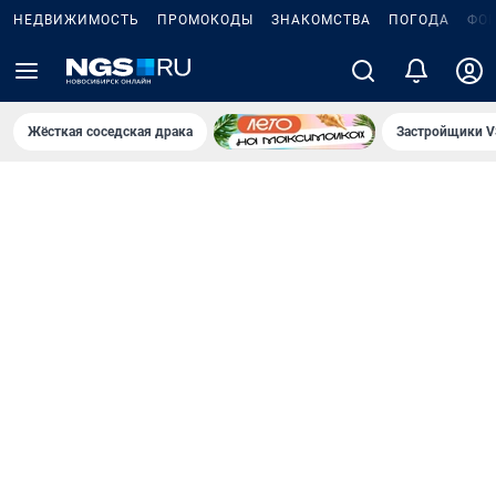
НЕДВИЖИМОСТЬ
ПРОМОКОДЫ
ЗНАКОМСТВА
ПОГОДА
ФО
Жёсткая соседская драка
Застройщики V