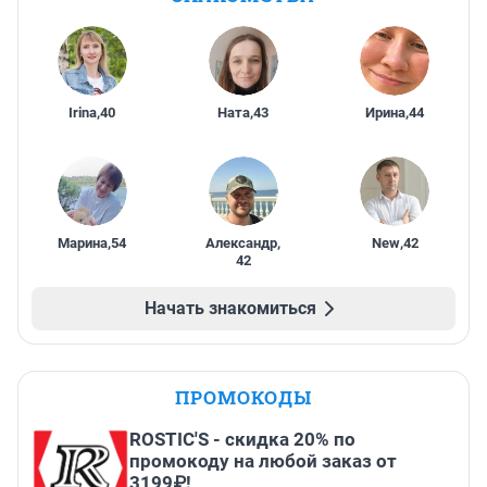
Irina
,
40
Ната
,
43
Ирина
,
44
Марина
,
54
Александр
,
New
,
42
42
Начать знакомиться
ПРОМОКОДЫ
ROSTIC'S - скидка 20% по
промокоду на любой заказ от
3199₽!