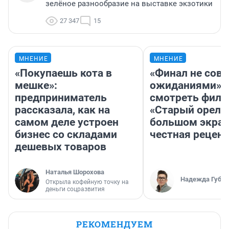
зелёное разнообразие на выставке экзотики
27 347
15
МНЕНИЕ
МНЕНИЕ
«Покупаешь кота в
«Финал не совп
мешке»:
ожиданиями»: 
предприниматель
смотреть фил
рассказала, как на
«Старый орел» 
самом деле устроен
большом экран
бизнес со складами
честная рецен
дешевых товаров
Наталья Шорохова
Надежда Губар
Открыла кофейную точку на
деньги соцразвития
РЕКОМЕНДУЕМ