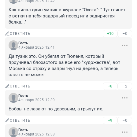
4 января 2025, 12:42
Как писал один умник в журнале "Охота": " Тут глянет 
с ветки на тебя задорный песец или задиристая 
белка..."
+10
–0
ОТВЕТИТЬ
Гость
4 января 2025, 12:41
Да тузик это. Он убегал от Тюленя, который 
проучивал блохастого за все его "художества", вот 
Моська со страху и запрыгнул на дерево, а теперь 
слезть не может
+8
–2
ОТВЕТИТЬ
Гость
4 января 2025, 12:39
Бобры не лазают по деревьям, а грызут их.
+9
–0
ОТВЕТИТЬ
Гость
4 января 2025, 12:38