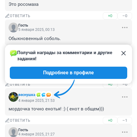
Это росомаха
+0
–0
ОТВЕТИТЬ
Гость
5 января 2025, 00:13
Обыкновенный соболь.
+0
–0
ОТВЕТИТЬ
Получай награды за комментарии и другие 
задания!
Гость
4 января 2025, 22:22
Подробнее в профиле
Поди квадробер
+0
–0
ОТВЕТИТЬ
веснушка
4 января 2025, 21:53
мордочка точно енотья! :) ( енот в общем)))
+0
–1
ОТВЕТИТЬ
Гость
4 января 2025, 21:27