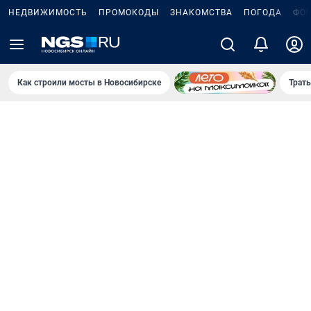
НЕДВИЖИМОСТЬ
ПРОМОКОДЫ
ЗНАКОМСТВА
ПОГОДА
ФО
Как строили мосты в Новосибирске
Траты