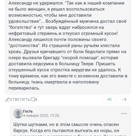
Александр не удержался. "Так как в нашей компании 
не было женщин, я решил воспользоваться 
возможностью, чтобы мне доставили 
удовольствие"... Возбуждённый мужчина достал своё 
"богатство" и тут зверь вдруг набросился на 
нефритовый стержень и откусил огромный кусок!

Александр лишился почти половины своего 
"достоинства". Из страшной раны ручьём хлестала 
кровь. Друзья кричавшего от боли бедолаги прямо на 
озеро вызвали бригаду "скорой помощи", которая 
доставила недоумка в больницу Твери. Пришить 
откушенный кусок отростка хирургам не удалось. К 
тому времени, как его вместе с хозяином доставили в 
больницу, ткань омертвела и наполовину 
переварилась.
+0
–5
ОТВЕТИТЬ
8
Гость
4 января 2025, 15:20
Шутки шутками, но в этом смысле очень опасен 
барсук. Когда его пытаются выгнать из норы, он 