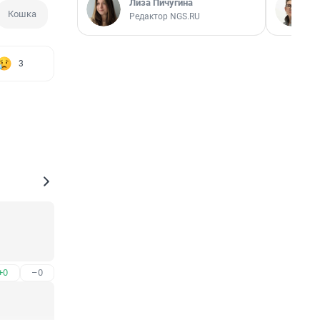
Лиза Пичугина
Кошка
Редактор NGS.RU
3
+0
–0