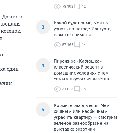
78 192
12
 До этого
Какой будет зима, можно
 пропали
3
узнать по погоде 7 августа, —
котенок,
важные приметы
о.
57 165
14
 мы
Пирожное «Картошка»:
4
классический рецепт в
ика один
домашних условиях с тем
самым вкусом из детства
пании
31 028
18
Кормить раз в месяц. Чем
5
хищным или необычным
украсить квартиру — смотрим
зелёное разнообразие на
выставке экзотики