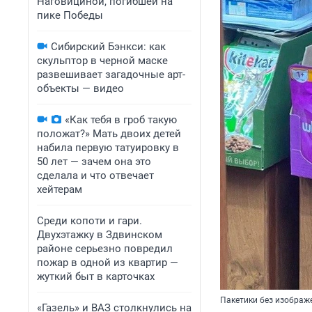
Наговициной, погибшей на
пике Победы
Сибирский Бэнкси: как
скульптор в черной маске
развешивает загадочные арт-
объекты — видео
«Как тебя в гроб такую
положат?» Мать двоих детей
набила первую татуировку в
50 лет — зачем она это
сделала и что отвечает
хейтерам
Среди копоти и гари.
Двухэтажку в Здвинском
районе серьезно повредил
пожар в одной из квартир —
жуткий быт в карточках
Пакетики без изображ
«Газель» и ВАЗ столкнулись на