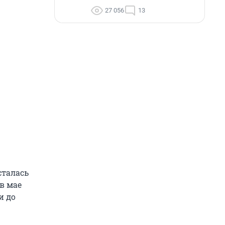
27 056
13
сталась
в мае
и до