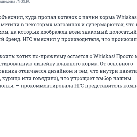
едведева /NGS.RU
бъяснил, куда пропал котенок с пачки корма Whiskas.
метили в некоторых магазинах и супермаркетах, что
мом, на которых изображен всем знакомый полосатый 
 бренд. НГС выяснил у производителя, что произошл
оить: котик по-прежнему остается с Whiskas! Просто
тированную линейку влажного корма. От основного
овинка отличается дизайном и тем, что внутри пакет
а, курица или говядина), что упрощает выбор нашим
полки, — прокомментировала НГС представитель ком