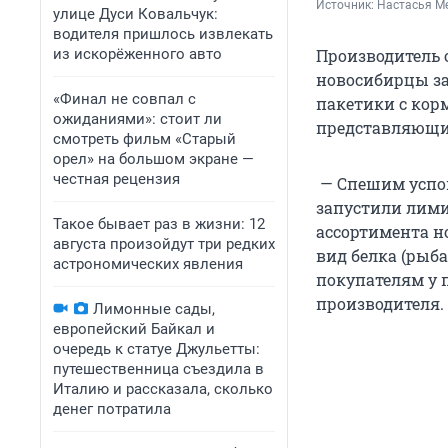
Источник: 
Настасья М
улице Дуси Ковальчук:
водителя пришлось извлекать
из искорёженного авто
Производитель о
новосибирцы за
«Финал не совпал с
пакетики с кор
ожиданиями»: стоит ли
представляющий
смотреть фильм «Старый
орел» на большом экране —
честная рецензия
— Спешим успок
запустили лими
Такое бывает раз в жизни: 12
ассортимента н
августа произойдут три редких
вид белка (рыб
астрономических явления
покупателям у 
производителя.
Лимонные сады,
европейский Байкал и
очередь к статуе Джульетты:
путешественница съездила в
Италию и рассказала, сколько
денег потратила