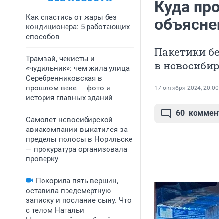
Куда про
Как спастись от жары без
объясне
кондиционера: 5 работающих
способов
Пакетики бе
Трамвай, чекисты и
в новосиби
«чудильник»: чем жила улица
Серебренниковская в
прошлом веке — фото и
17 октября 2024, 20:00
история главных зданий
60
коммен
Самолет новосибирской
авиакомпании выкатился за
пределы полосы в Норильске
— прокуратура организовала
проверку
Покорила пять вершин,
оставила предсмертную
записку и послание сыну. Что
с телом Натальи