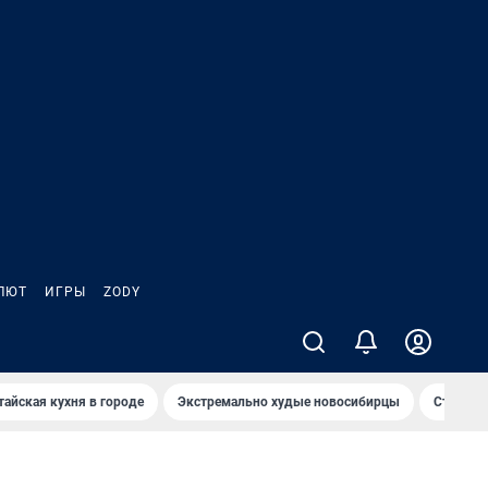
ЛЮТ
ИГРЫ
ZODY
тайская кухня в городе
Экстремально худые новосибирцы
Старт те