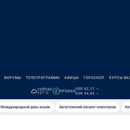
ФОРУМЫ
ТЕЛЕПРОГРАММА
АФИША
ГОРОСКОП
КУРСЫ ВА
USD 82,17
СЕЙЧАС
2
ПРОБКИ
+21°C
EUR 94,84
Международный день кошек
Августовский каталог новостроек
Ки