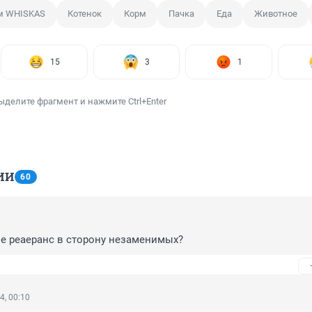
м WHISKAS
Котенок
Корм
Пачка
Еда
Животное
15
3
1
ыделите фрагмент и нажмите Ctrl+Enter
ИИ
60
не реаеранс в сторону незаменимых?
4, 00:10