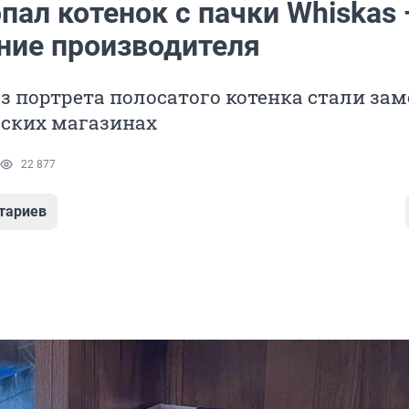
пал котенок с пачки Whiskas
ние производителя
з портрета полосатого котенка стали за
рских магазинах
22 877
тариев