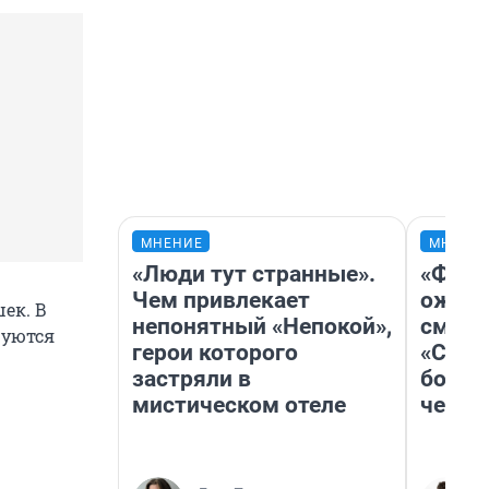
МНЕНИЕ
МНЕНИ
«Люди тут странные».
«Фина
Чем привлекает
ожида
ек. В
непонятный «Непокой»,
смотр
руются
герои которого
«Стар
застряли в
больш
мистическом отеле
честн