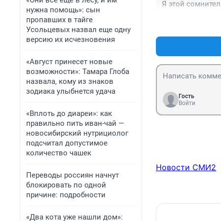
«Они всё еще в лесу, и им
Я этой сомните
нужна помощь»: сын
пропавших в тайге
Усольцевых назвал еще одну
версию их исчезновения
«Август принесет новые
возможности»: Тамара Глоба
назвала, кому из знаков
зодиака улыбнется удача
Гость
Войти
«Вплоть до диареи»: как
правильно пить иван-чай —
новосибирский нутрициолог
подсчитал допустимое
количество чашек
Новости СМИ2
Переводы россиян начнут
блокировать по одной
причине: подробности
«Два кота уже нашли дом»: