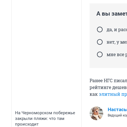
А вы замет
да, и ра
нет, у м
мне все 
Ранее НГС писал
рейтинге дешев
как
элитный пр
Настась
На Черноморском побережье
Ведущий ко
закрыли пляжи: что там
происходит