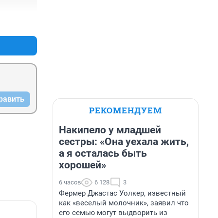
+0
–0
равить
РЕКОМЕНДУЕМ
Накипело у младшей
сестры: «Она уехала жить,
а я осталась быть
хорошей»
6 часов
6 128
3
Фермер Джастас Уолкер, известный
как «веселый молочник», заявил что
его семью могут выдворить из