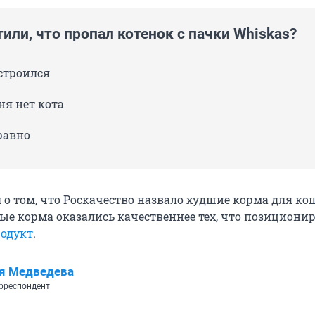
или, что пропал котенок с пачки Whiskas?
сстроился
еня нет кота
равно
 о том, что Роскачество назвало худшие корма для кош
ые корма оказались качественнее тех, что позициони
одукт
.
я Медведева
рреспондент