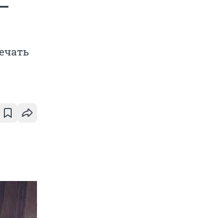
 —
мечать