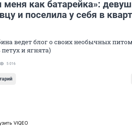
я меня как батарейка»: девуш
вцу и поселила у себя в квар
ина ведет блог о своих необычных питом
 петух и ягнята)
5 016
тарий
узить VIQEO