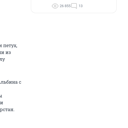
26 855
13
 петух,
ли из
лу
Альбина с
ы
 и
рстан.