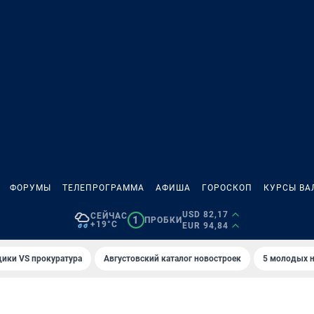
ФОРУМЫ
ТЕЛЕПРОГРАММА
АФИША
ГОРОСКОП
КУРСЫ ВА
USD 82,17
СЕЙЧАС
1
ПРОБКИ
+19°C
EUR 94,84
ики VS прокуратура
Августовский каталог новостроек
5 молодых н