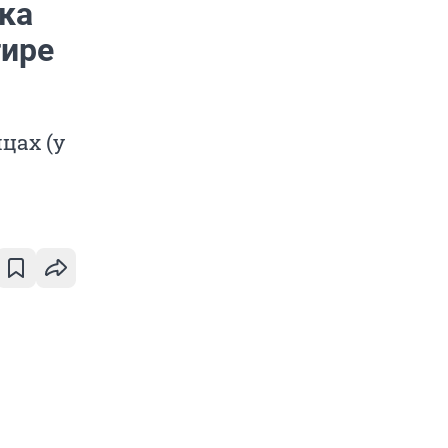
ка
тире
цах (у