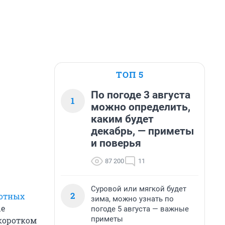
ТОП 5
По погоде 3 августа
1
можно определить,
каким будет
декабрь, — приметы
и поверья
87 200
11
Суровой или мягкой будет
2
отных
зима, можно узнать по
ые
погоде 5 августа — важные
приметы
 коротком