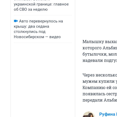
украинской границе: главное
об СВО за неделю
Авто перевернулось на
крышу: два седана
столкнулись под
Новосибирском — видео
Малышку выхажив
которого Альби
бутылочки, мол
надевали подгу
Через нескольк
мужем купили у
Компанию ей со
появилась сест
передали Альбин
Руфина