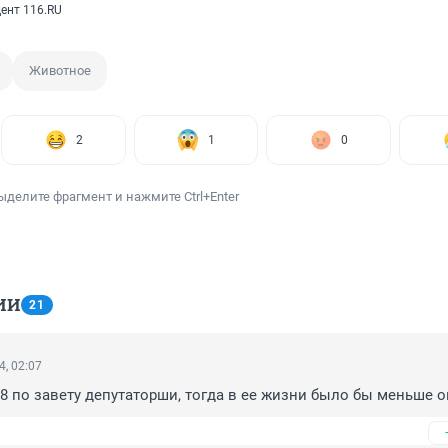
ент 116.RU
Животное
2
1
0
ыделите фрагмент и нажмите Ctrl+Enter
ИИ
21
4, 02:07
18 по завету депутаторши, тогда в ее жизни было бы меньше 