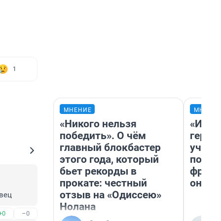
1
МНЕНИЕ
МНЕНИ
«Никого нельзя
«Игру
победить». О чём
герои
главный блокбастер
учит 
этого года, который
попул
бьет рекорды в
франш
прокате: честный
она п
отзыв на «Одиссею»
овец
Нолана
+0
–0