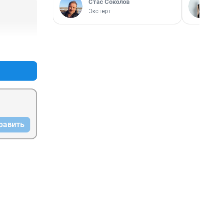
Стас Соколов
Эксперт
+1
–0
равить