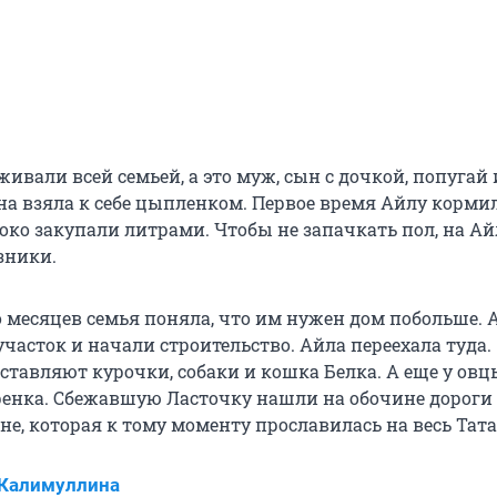
али всей семьей, а это муж, сын с дочкой, попугай и
на взяла к себе цыпленком. Первое время Айлу корми
око закупали литрами. Чтобы не запачкать пол, на Ай
зники.
о месяцев семья поняла, что им нужен дом побольше. 
часток и начали строительство. Айла переехала туда.
ставляют курочки, собаки и кошка Белка. А еще у овц
ренка. Сбежавшую Ласточку нашли на обочине дороги
е, которая к тому моменту прославилась на весь Тата
 Калимуллина