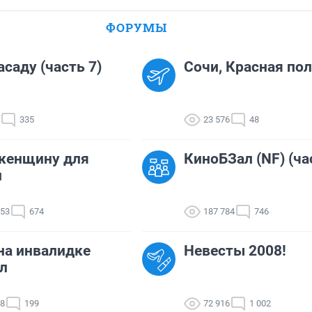
ФОРУМЫ
асаду (часть 7)
Сочи, Красная пол
335
23 576
48
женщину для
КиноБЗал (NF) (ча
и
853
674
187 784
746
на инвалидке
Невесты 2008!
л
88
199
72 916
1 002