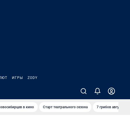
ЛЮТ
ИГРЫ
ZODY
овосибирцев в кино
Старт театрального сезона
7 грибов августа