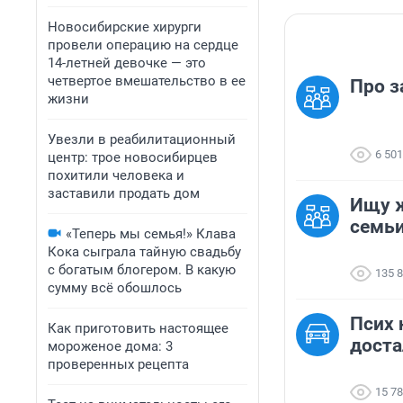
Новосибирские хирурги
провели операцию на сердце
14-летней девочке — это
четвертое вмешательство в ее
Про з
жизни
Увезли в реабилитационный
6 501
центр: трое новосибирцев
похитили человека и
заставили продать дом
Ищу 
семь
«Теперь мы семья!» Клава
Кока сыграла тайную свадьбу
с богатым блогером. В какую
135 
сумму всё обошлось
Псих 
Как приготовить настоящее
доста
мороженое дома: 3
проверенных рецепта
15 7