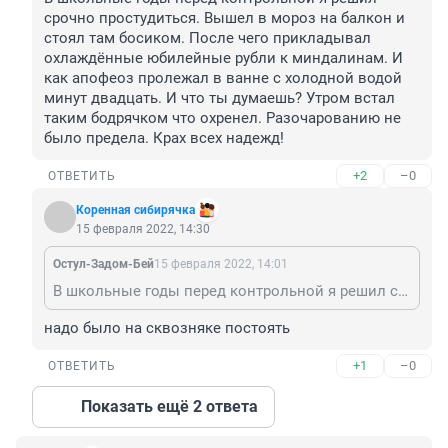
срочно простудиться. Вышел в мороз на балкон и 
стоял там босиком. После чего прикладывал 
охлаждённые юбилейные рубли к миндалинам. И 
как апофеоз пролежал в ванне с холодной водой 
минут двадцать. И что ты думаешь? Утром встал 
таким бодрячком что охренел. Разочарованию не 
было предела. Крах всех надежд!
+2
–0
ОТВЕТИТЬ
Коренная сибирячка
15 февраля 2022, 14:30
Остул-Задом-Бей
15 февраля 2022, 14:01
В школьные годы перед контрольной я решил срочно простудиться. Вышел в мороз на балкон и стоял там босиком. После чего прикладывал охлаждённые юбилейные рубли к миндалинам. И как апофеоз пролежал в ванне с холодной водой минут двадцать. И что ты думаешь? Утром встал таким бодрячком что охренел. Разочарованию не было предела. Крах всех надежд!
надо было на сквозняке постоять
+1
–0
ОТВЕТИТЬ
Показать ещё 2 ответа