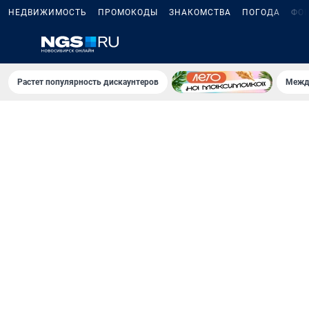
НЕДВИЖИМОСТЬ
ПРОМОКОДЫ
ЗНАКОМСТВА
ПОГОДА
ФО
Растет популярность дискаунтеров
Межд