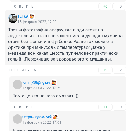
+0
–0
ОТВЕТИТЬ
TETKA
15 февраля 2022, 12:03
Третья фотография сверху, где люди стоят на 
ледоколе и фотают лежащего медведя: один мужчина 
стоит без шапки и в футболке. Разве так можно в 
Арктике при минусовых температурах? Даже у 
медведя вон какая шерсть, тут человек практически 
голый...Переживаю за здоровье этого мущщины.
+2
–2
ОТВЕТИТЬ
5
tommy58@ngs.ru
15 февраля 2022, 13:59
Там еще кто на кого смотрит :))
+1
–0
ОТВЕТИТЬ
Остул-Задом-Бей
15 февраля 2022, 14:01
В школьные годы перед контрольной я решил 