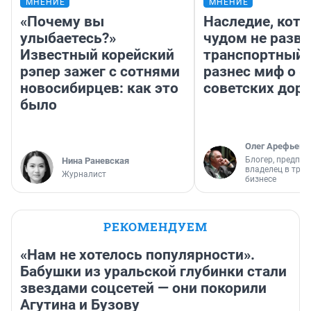
МНЕНИЕ
МНЕНИЕ
«Почему вы
Наследие, кото
улыбаетесь?»
чудом не разва
Известный корейский
транспортный 
рэпер зажег с сотнями
разнес миф о 
новосибирцев: как это
советских доро
было
Олег Арефьев
Блогер, предпри
Нина Раневская
владелец в тра
Журналист
бизнесе
РЕКОМЕНДУЕМ
«Нам не хотелось популярности».
Бабушки из уральской глубинки стали
звездами соцсетей — они покорили
Агутина и Бузову