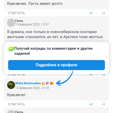
Красавчик. Пусть живет долго.
+0
–0
ОТВЕТИТЬ
Гость
15 февраля 2022, 15:57
Я думала, они только в новосибирском зоопарке 
желтыми становятся, ан нет, в Арктике тоже желтые.
+0
–0
ОТВЕТИТЬ
Получай награды за комментарии и другие 
задания!
Гость
15 февраля 2022, 14:19
Подробнее в профиле
Прикольно
+0
–0
ОТВЕТИТЬ
Жаба Васильевна
15 февраля 2022, 14:10
Красавчег.
+0
–0
ОТВЕТИТЬ
Гость