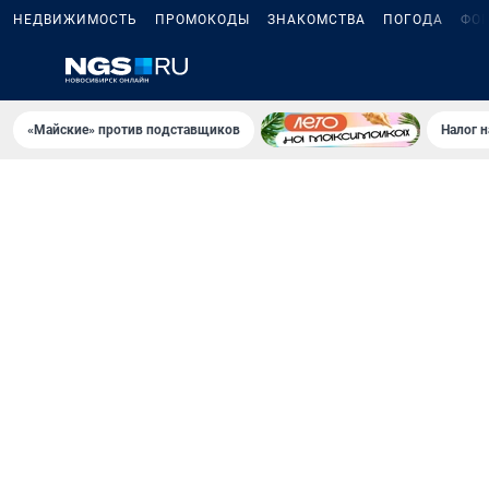
НЕДВИЖИМОСТЬ
ПРОМОКОДЫ
ЗНАКОМСТВА
ПОГОДА
ФО
«Майские» против подставщиков
Налог 