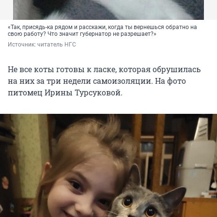
«Так, присядь-ка рядом и расскажи, когда ты вернешься обратно на
свою работу? Что значит губернатор не разрешает?»
Источник: 
читатель НГС
Не все коты готовы к ласке, которая обрушилась
на них за три недели самоизоляции. На фото
питомец Ирины Турсуковой.