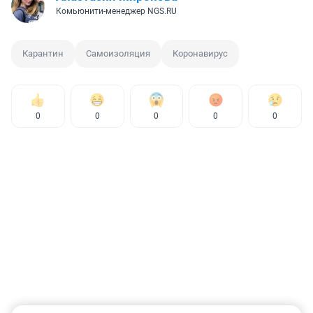
Комьюнити-менеджер NGS.RU
Карантин
Самоизоляция
Коронавирус
0
0
0
0
0