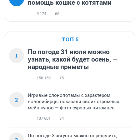
помощь кошке с котятами
9 174
66
ТОП 5
По погоде 31 июля можно
1
узнать, какой будет осень, —
народные приметы
158 159
15
Игривые слонопотамы с характером:
2
новосибирцы показали своих огромных
мейн-кунов — фото суровых питомцев
137 601
34
По погоде 3 августа можно определить,
3