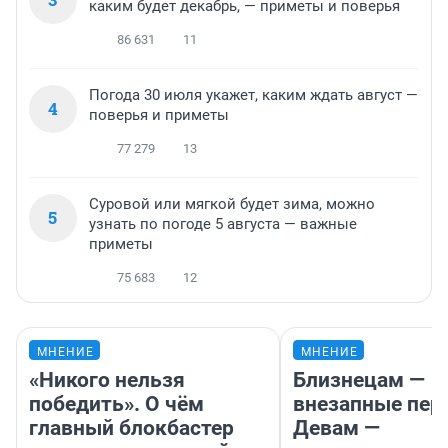
каким будет декабрь, — приметы и поверья
86 631
11
Погода 30 июля укажет, каким ждать август —
4
поверья и приметы
77 279
13
Суровой или мягкой будет зима, можно
5
узнать по погоде 5 августа — важные
приметы
75 683
12
МНЕНИЕ
МНЕНИЕ
«Никого нельзя
Близнецам —
победить». О чём
внезапные пер
главный блокбастер
Девам —