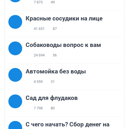
7 873
49
Красные сосудики на лице
41 651
87
Собаководы вопрос к вам
24 694
56
Автомойка без воды
4 959
31
Сад для флудаков
7 798
80
С чего начать? Сбор денег на