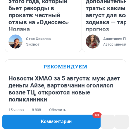
этого года, который
дополнительн
бьет рекорды в
траты: каким б
прокате: честный
август для все
отзыв на «Одиссею»
зодиака — таро
Нолана
прогноз
Стас Соколов
Анастасия Пер
Эксперт
Автор мнения
РЕКОМЕНДУЕМ
Новости ХМАО за 5 августа: муж дает
деньги Айзе, вартовчанин оголился
возле ТЦ, откроются новые
поликлиники
15 часов
8 808
Обсудить
43
Смертельный аудит: за что в начале 2000-х убили
Комментарии
бывшего главбуха нефтяной компании Уфы