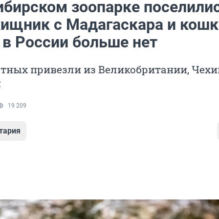
ибирском зоопарке поселили
хищник с Мадагаскара и кошк
 в России больше нет
тных привезли из Великобритании, Чехи
и
19 209
тария