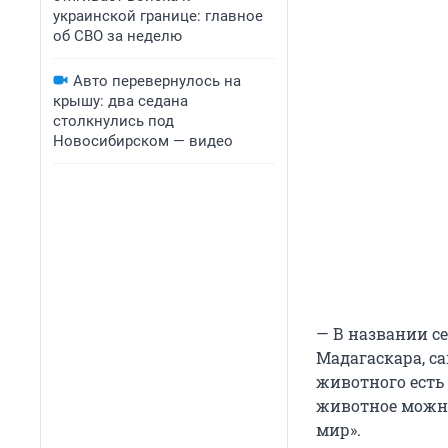
украинской границе: главное
об СВО за неделю
Авто перевернулось на
крышу: два седана
столкнулись под
Новосибирском — видео
— В названии се
Мадагаскара, с
животного есть 
животное можно
мир».