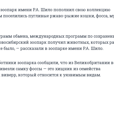
зоопарк имени Р.А. Шило пополнил свою коллекцию
м поселились пугливые ржаво-рыжие кошки, фосса, 
грамм обмена, международных программ по сохране
овосибирский зоопарк получил животных, которых р
е было, — рассказали в зоопарке имени Р.А. Шило.
аботники зоопарка сообщили, что из Великобритании в
ивезли самку фоссы — это хищник из семейства
 виверр, который относится к уязвимым видам.