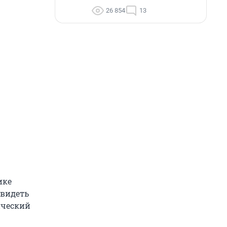
26 854
13
ике
увидеть
ический