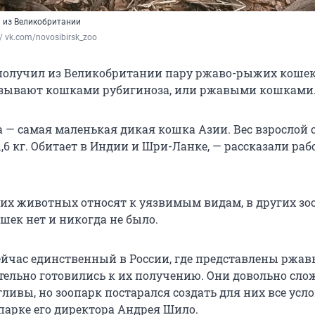
и из Великобритании
/ vk.com/novosibirsk_zoo
получил из Великобритании пару ржаво-рыжих кошек
азывают кошками рубигиноза, или ржавыми кошками
 — самая маленькая дикая кошка Азии. Вес взрослой 
,6 кг. Обитает в Индии и Шри-Ланке, — рассказали ра
этих животных относят к уязвимым видам, в других зо
шек нет и никогда не было.
ейчас единственный в России, где представлены ржав
ельно готовились к их получению. Они довольно сло
ливы, но зоопарк постарался создать для них все усло
парке его директора Андрея Шило.