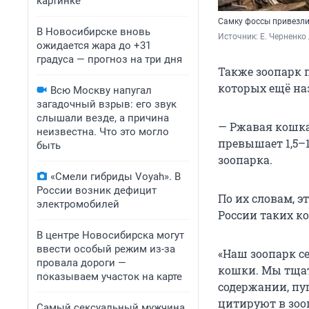
картинке
Самку фоссы привезл
В Новосибирске вновь
Источник: 
Е. Черненко 
ожидается жара до +31
градуса — прогноз на три дня
Также зоопарк 
которых ещё н
Всю Москву напугал
загадочный взрыв: его звук
слышали везде, а причина
— Ржавая кошка
неизвестна. Что это могло
превышает 1,5–1
быть
зоопарка.
«Смели гибриды Voyah». В
России возник дефицит
По их словам, 
электромобилей
России таких ко
В центре Новосибирска могут
ввести особый режим из-за
«Наш зоопарк с
провала дороги —
кошки. Мы тщат
показываем участок на карте
содержании, пуг
цитируют в зоо
Самый сексуальный мужчина