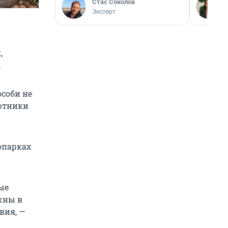
Стас Соколов
Эксперт
,
.
особи не
ботники
опарках
ые
жны в
вия, —