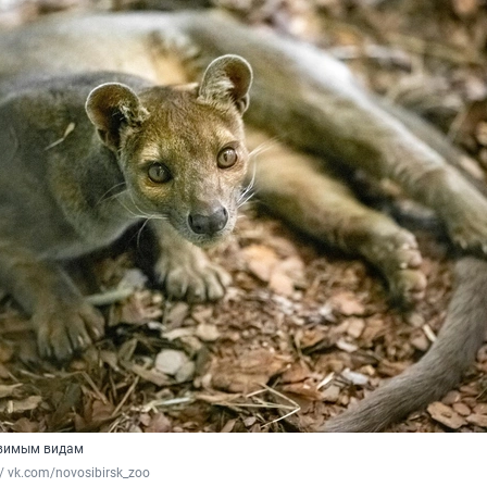
звимым видам
/ vk.com/novosibirsk_zoo