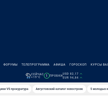
ФОРУМЫ
ТЕЛЕПРОГРАММА
АФИША
ГОРОСКОП
КУРСЫ ВА
USD 82,17
СЕЙЧАС
1
ПРОБКИ
+19°C
EUR 94,84
ики VS прокуратура
Августовский каталог новостроек
5 молодых н