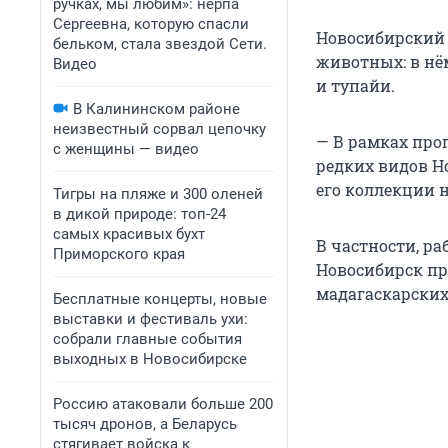
ручках, мы любим»: нерпа
Сергеевна, которую спасли
Новосибирский 
бельком, стала звездой Сети.
животных: в нё
Видео
и тупайи.
В Калининском районе
неизвестный сорвал цепочку
— В рамках про
с женщины — видео
редких видов Н
его коллекции н
Тигры на пляже и 300 оленей
в дикой природе: топ-24
самых красивых бухт
В частности, р
Приморского края
Новосибирск пр
мадагаскарских
Бесплатные концерты, новые
выставки и фестиваль ухи:
собрали главные события
выходных в Новосибирске
Россию атаковали больше 200
тысяч дронов, а Беларусь
стягивает войска к