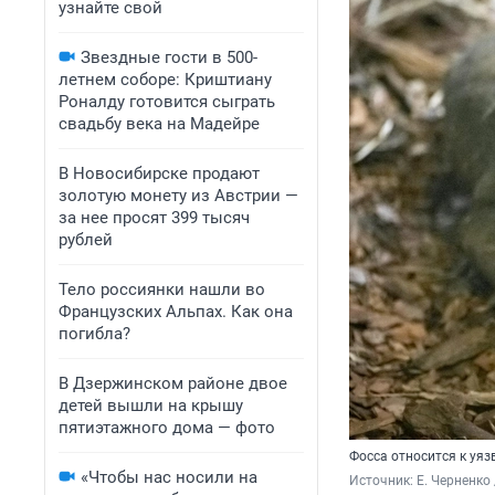
узнайте свой
Звездные гости в 500-
летнем соборе: Криштиану
Роналду готовится сыграть
свадьбу века на Мадейре
В Новосибирске продают
золотую монету из Австрии —
за нее просят 399 тысяч
рублей
Тело россиянки нашли во
Французских Альпах. Как она
погибла?
В Дзержинском районе двое
детей вышли на крышу
пятиэтажного дома — фото
Фосса относится к уя
«Чтобы нас носили на
Источник: 
Е. Черненко 