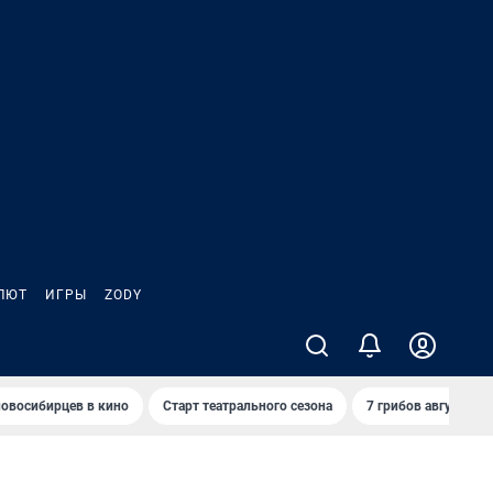
ЛЮТ
ИГРЫ
ZODY
овосибирцев в кино
Старт театрального сезона
7 грибов августа