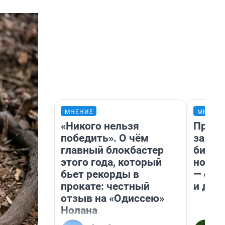
МНЕНИЕ
МНЕНИ
«Никого нельзя
Прода
победить». О чём
запла
главный блокбастер
бизне
этого года, который
новый
бьет рекорды в
— он 
прокате: честный
и даж
отзыв на «Одиссею»
Нолана