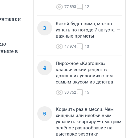
77 893
12
мунтжаки
Какой будет зима, можно
3
узнать по погоде 7 августа, —
важные приметы
нию
47 974
13
аньше в
Пирожное «Картошка»:
4
классический рецепт в
домашних условиях с тем
самым вкусом из детства
30 752
15
Кормить раз в месяц. Чем
5
хищным или необычным
украсить квартиру — смотрим
зелёное разнообразие на
выставке экзотики