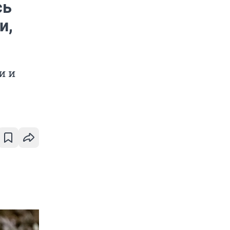
сь
и,
и и