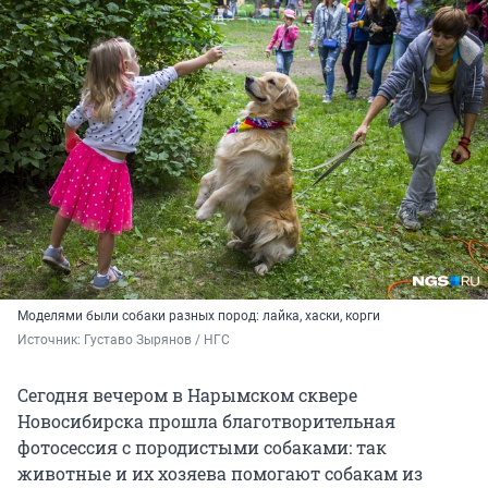
Моделями были собаки разных пород: лайка, хаски, корги
Источник: 
Густаво Зырянов / НГС
Сегодня вечером в Нарымском сквере
Новосибирска прошла благотворительная
фотосессия с породистыми собаками: так
животные и их хозяева помогают собакам из