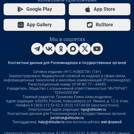
Google Play
App Store
App Gallery
RuStore
Мы в соцсетях
Контактные данные для Роскомнадзора и государственных органов
Сетевое издание «НГС.НОВОСТИ» (18+)
Зарегистрировано Федеральной службой по надзору в сфере связи,
информационных технологий и массовых коммуникаций (Роскомнадзор)
Регистрационный номер ЭЛ № ФС 77— 84683
Учредитель: Общество с ограниченной ответственностью "ИНТЕРНЕТ
ТЕХНОЛОГИИ"
Главный редактор: Громкова Елена Александровна
Адрес редакции: 630099, Россия, Новосибирск, ул. Ленина, д. 12, 6 этаж,
телефон 8 (383) 212-52-52, 8 (923) 157-00-00 (круглосуточно)
Электронный адрес редакции:
ngs@shkulev.ru
Контактные данные для Роскомнадзора и государственных органов:
juristnsk@shkulev.ru
Техподдержка:
help@shkulev.ru
или воспользуйтесь
веб-формой
Связаться с отделом продаж: 8 (383) 212-52-52, 8 (800) 200-03-83 (звонок