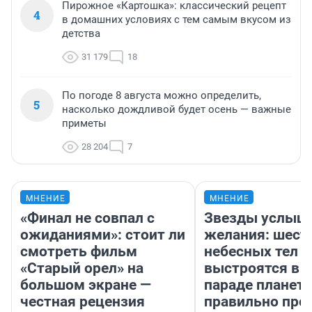
Пирожное «Картошка»: классический рецепт
4
в домашних условиях с тем самым вкусом из
детства
31 179
18
По погоде 8 августа можно определить,
5
насколько дождливой будет осень — важные
приметы
28 204
7
МНЕНИЕ
МНЕНИЕ
«Финал не совпал с
Звезды услыш
ожиданиями»: стоит ли
желания: шест
смотреть фильм
небесных тел
«Старый орел» на
выстроятся в 
большом экране —
параде планет 
честная рецензия
правильно про