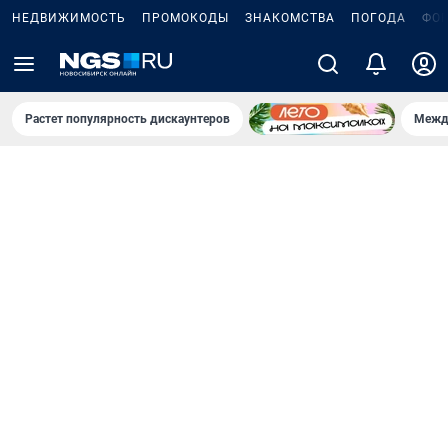
НЕДВИЖИМОСТЬ
ПРОМОКОДЫ
ЗНАКОМСТВА
ПОГОДА
ФО
Растет популярность дискаунтеров
Межд