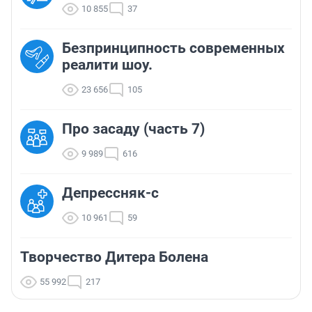
10 855
37
Безпринципность современных
реалити шоу.
23 656
105
Про засаду (часть 7)
9 989
616
Депрессняк-с
10 961
59
Творчество Дитера Болена
55 992
217