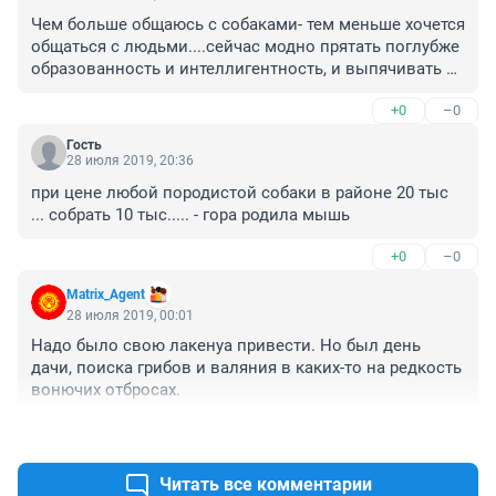
Чем больше общаюсь с собаками- тем меньше хочется 
общаться с людьми....сейчас модно прятать поглубже 
образованность и интеллигентность, и выпячивать 
быдлоту
+0
–0
Гость
28 июля 2019, 20:36
при цене любой породистой собаки в районе 20 тыс 
... собрать 10 тыс..... - гора родила мышь
+0
–0
Matrix_Agent
28 июля 2019, 00:01
Надо было свою лакенуа привести. Но был день 
дачи, поиска грибов и валяния в каких-то на редкость 
вонючих отбросах.
+0
–0
Читать все комментарии