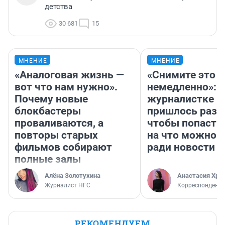
детства
30 681
15
МНЕНИЕ
МНЕНИЕ
«Аналоговая жизнь —
«Снимите это
вот что нам нужно».
немедленно»:
Почему новые
журналистке Н
блокбастеры
пришлось разд
проваливаются, а
чтобы попасть 
повторы старых
на что можно 
фильмов собирают
ради новости
полные залы
Алёна Золотухина
Анастасия Хри
Журналист НГС
Корреспондент
РЕКОМЕНДУЕМ