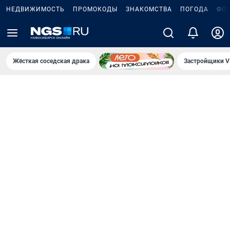
НЕДВИЖИМОСТЬ
ПРОМОКОДЫ
ЗНАКОМСТВА
ПОГОДА
ФО
Жёсткая соседская драка
Застройщики V