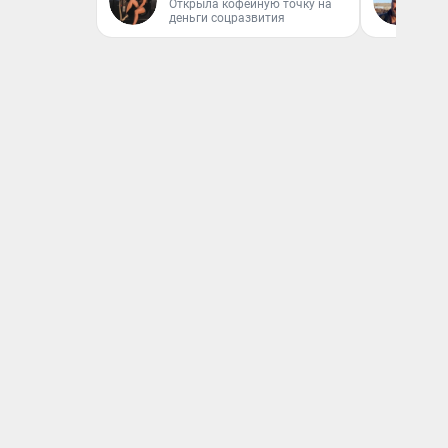
Открыла кофейную точку на
Эк
деньги соцразвития