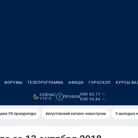
ФОРУМЫ
ТЕЛЕПРОГРАММА
АФИША
ГОРОСКОП
КУРСЫ ВА
USD 82,17
СЕЙЧАС
1
ПРОБКИ
+13°C
EUR 94,84
ики VS прокуратура
Августовский каталог новостроек
5 молодых н