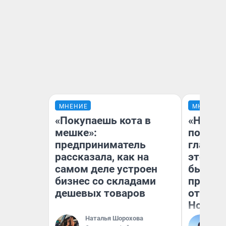
МНЕНИЕ
МНЕНИЕ
«Покупаешь кота в
«Никог
мешке»:
победи
предприниматель
главны
рассказала, как на
этого г
самом деле устроен
бьет р
бизнес со складами
прокат
дешевых товаров
отзыв 
Нолана
Наталья Шорохова
Ст