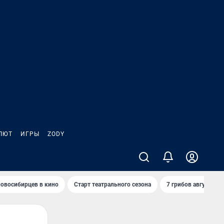
ЛЮТ
ИГРЫ
ZODY
овосибирцев в кино
Старт театрального сезона
7 грибов августа