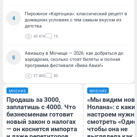
Пирожное «Картошка»: классический рецепт в
4
домашних условиях с тем самым вкусом из
детства
30 474
15
Авиашоу в Мочище — 2026: как добраться до
5
аэродрома, сколько стоят билеты и полная
программа фестиваля «Вива Авиа!»
27 485
50
МНЕНИЕ
МНЕНИЕ
Продашь за 3000,
«Мы видим нов
заплатишь с 4000. Что
Нолана»: с каки
бизнесменам готовит
настроем нужн
новый закон о налогах
смотреть «Одис
— он коснется импорта
чтобы она не
и даже репетиторов
выглядела как 