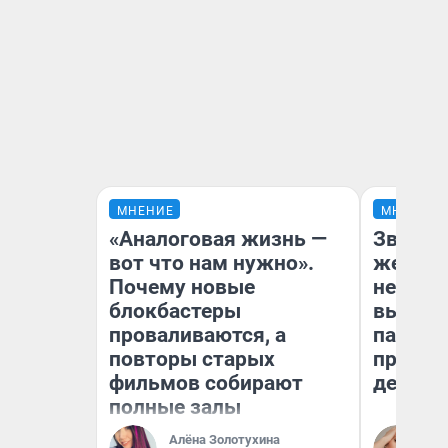
МНЕНИЕ
МНЕНИЕ
«Аналоговая жизнь —
Звезды
вот что нам нужно».
желани
Почему новые
небесн
блокбастеры
выстро
проваливаются, а
параде
повторы старых
правил
фильмов собирают
день
полные залы
Алёна Золотухина
Ан