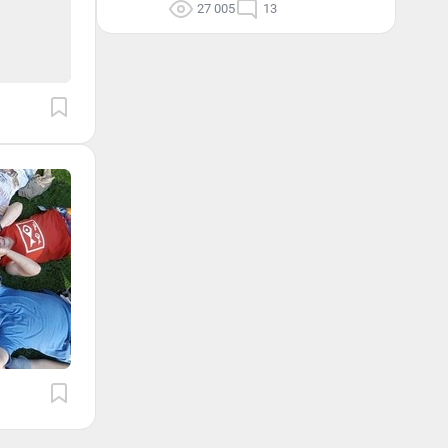
27 005
13