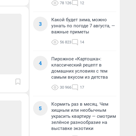
78 126
12
Какой будет зима, можно
3
узнать по погоде 7 августа, —
важные приметы
56 823
14
Пирожное «Картошка»:
4
классический рецепт в
домашних условиях с тем
самым вкусом из детства
30 966
17
Кормить раз в месяц. Чем
5
хищным или необычным
украсить квартиру — смотрим
зелёное разнообразие на
выставке экзотики