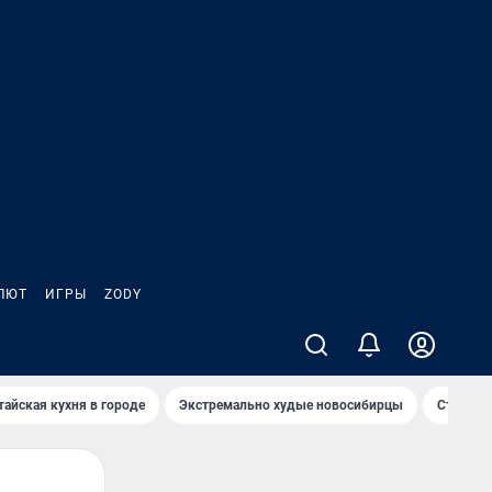
ЛЮТ
ИГРЫ
ZODY
тайская кухня в городе
Экстремально худые новосибирцы
Старт те