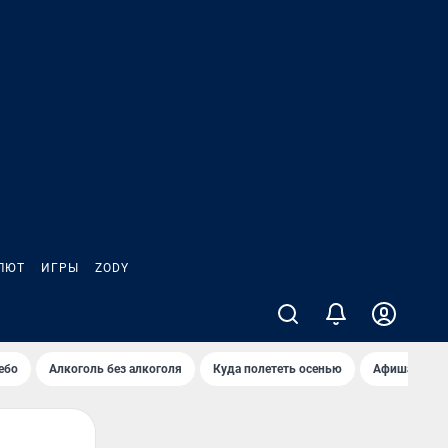
ЛЮТ
ИГРЫ
ZODY
ебо
Алкоголь без алкоголя
Куда полететь осенью
Афиша на ав