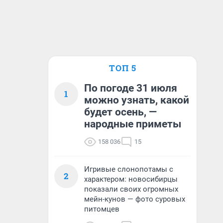
ТОП 5
По погоде 31 июля
1
можно узнать, какой
будет осень, —
народные приметы
158 036
15
Игривые слонопотамы с
2
характером: новосибирцы
показали своих огромных
мейн-кунов — фото суровых
питомцев