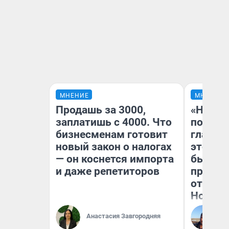
МНЕНИЕ
МНЕНИЕ
Продашь за 3000,
«Никог
заплатишь с 4000. Что
победи
бизнесменам готовит
главны
новый закон о налогах
этого г
— он коснется импорта
бьет р
и даже репетиторов
прокат
отзыв 
Нолана
Ст
Анастасия Завгородняя
Эк