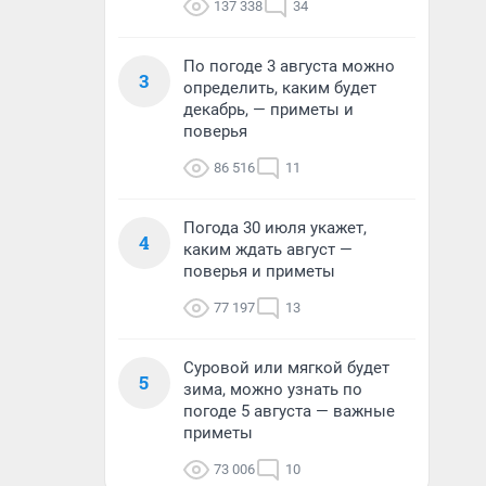
137 338
34
По погоде 3 августа можно
3
определить, каким будет
декабрь, — приметы и
поверья
86 516
11
Погода 30 июля укажет,
4
каким ждать август —
поверья и приметы
77 197
13
Суровой или мягкой будет
5
зима, можно узнать по
погоде 5 августа — важные
приметы
73 006
10