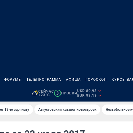
ФОРУМЫ
ТЕЛЕПРОГРАММА
АФИША
ГОРОСКОП
КУРСЫ ВА
USD 80,93
СЕЙЧАС
3
ПРОБКИ
+23°C
EUR 93,19
ет 13-ю зарплату
Августовский каталог новостроек
Нестабильное н