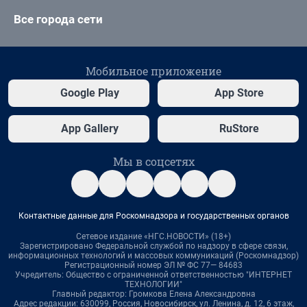
Все города сети
Мобильное приложение
Google Play
App Store
App Gallery
RuStore
Мы в соцсетях
Контактные данные для Роскомнадзора и государственных органов
Сетевое издание «НГС.НОВОСТИ» (18+)
Зарегистрировано Федеральной службой по надзору в сфере связи,
информационных технологий и массовых коммуникаций (Роскомнадзор)
Регистрационный номер ЭЛ № ФС 77— 84683
Учредитель: Общество с ограниченной ответственностью "ИНТЕРНЕТ
ТЕХНОЛОГИИ"
Главный редактор: Громкова Елена Александровна
Адрес редакции: 630099, Россия, Новосибирск, ул. Ленина, д. 12, 6 этаж,