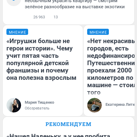
необычным украсить квартиру — смотрим
зелёное разнообразие на выставке экзотики
26 963
13
МНЕНИЕ
МНЕНИЕ
«Игрушки больше не
«Нет некрасивы
герои истории». Чему
городов, есть
учит пятая часть
недофинансиро
популярной детской
Путешественни
франшизы и почему
проехали 2000
она полезна взрослым
километров по 
машине — стоил
того
Мария Тищенко
Екатерина Литк
Обозреватель
РЕКОМЕНДУЕМ
«Нашел Наденьку, а у нее пробита