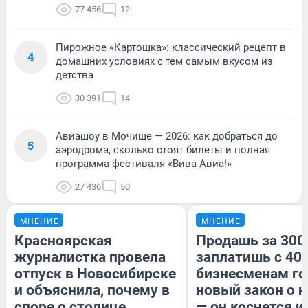
77 456
12
Пирожное «Картошка»: классический рецепт в
4
домашних условиях с тем самым вкусом из
детства
30 391
14
Авиашоу в Мочище — 2026: как добраться до
5
аэродрома, сколько стоят билеты и полная
программа фестиваля «Вива Авиа!»
27 436
50
МНЕНИЕ
МНЕНИЕ
Красноярская
Продашь за 300
журналистка провела
заплатишь с 400
отпуск в Новосибирске
бизнесменам го
и объяснила, почему в
новый закон о н
споре о столице
— он коснется 